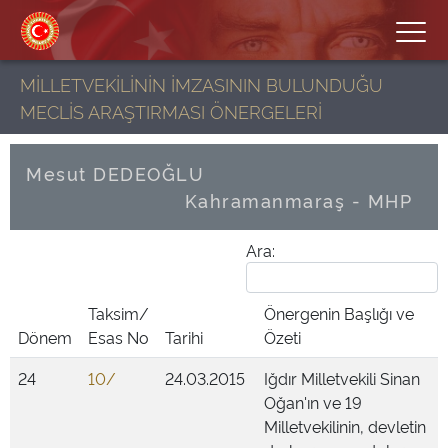
MİLLETVEKİLİNİN İMZASININ BULUNDUĞU
MECLİS ARAŞTIRMASI ÖNERGELERİ
Mesut DEDEOĞLU
Kahramanmaraş - MHP
Ara:
Taksim/
Önergenin Başlığı ve
Dönem
Esas No
Tarihi
Özeti
24
10/
24.03.2015
Iğdır Milletvekili Sinan
Oğan'ın ve 19
Milletvekilinin, devletin