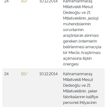
24
10/
10.12.2014
Kahramanmaraş
Milletvekili Mesut
Dedeoğlu ve 21
Milletvekilinin, jeoloji
mühendislerinin
sorunlarının
araştırılarak alınması
gereken önlemlerin
belirlenmesi amacıyla
bir Meclis Araştırması
açılmasına ilişkin
önergesi.
24
10/
10.12.2014
Kahramanmaraş
Milletvekili Mesut
Dedeoğlu ve 21
Milletvekilinin, şeker
fabrikalarının kalifiye
personel ihtiyacının