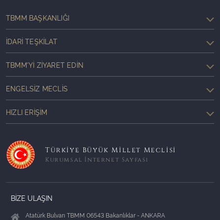
TBMM BAŞKANLIĞI
İDARI TEŞKILAT
TBMM'YI ZIYARET EDIN
ENGELSIZ MECLIS
HIZLI ERIŞIM
Türkiye Büyük Millet Meclisi
Kurumsal İnternet Sayfası
BİZE ULAŞIN
Atatürk Bulvarı TBMM 06543 Bakanlıklar - ANKARA