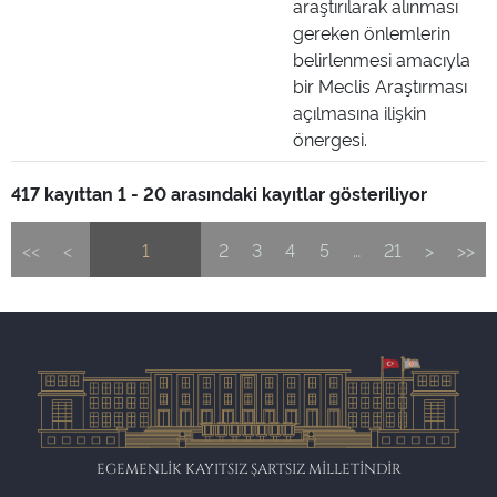
araştırılarak alınması
gereken önlemlerin
belirlenmesi amacıyla
bir Meclis Araştırması
açılmasına ilişkin
önergesi.
417 kayıttan 1 - 20 arasındaki kayıtlar gösteriliyor
<<
<
1
2
3
4
5
…
21
>
>>
EGEMENLİK KAYITSIZ ŞARTSIZ MİLLETİNDİR