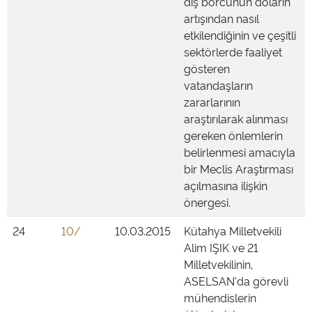
dış borcunun doların
artışından nasıl
etkilendiğinin ve çeşitli
sektörlerde faaliyet
gösteren
vatandaşların
zararlarının
araştırılarak alınması
gereken önlemlerin
belirlenmesi amacıyla
bir Meclis Araştırması
açılmasına ilişkin
önergesi.
24
10/
10.03.2015
Kütahya Milletvekili
Alim IŞIK ve 21
Milletvekilinin,
ASELSAN'da görevli
mühendislerin