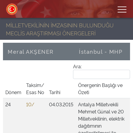
MİLLETVEKİLİNİN İMZASININ BULUNDUĞU
MECLİS ARAŞTIRMASI ÖNERGELERİ
Meral AKŞENER
İstanbul - MHP
Ara:
Taksim/
Önergenin Başlığı ve
Dönem
Esas No
Tarihi
Özeti
24
10/
04.03.2015
Antalya Milletvekili
Mehmet Günal ve 20
Milletvekilinin, elektrik
dağıtımının
özelleştirilmesi ile