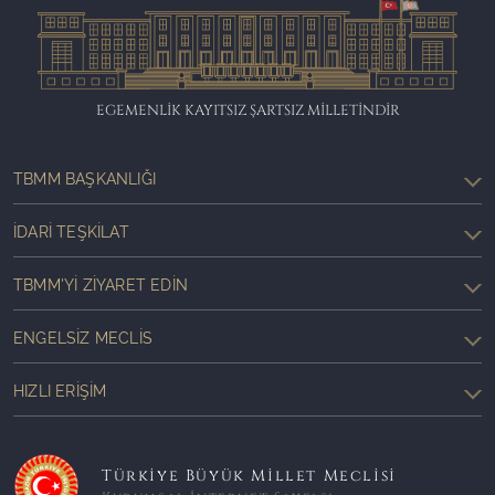
EGEMENLİK KAYITSIZ ŞARTSIZ MİLLETİNDİR
TBMM BAŞKANLIĞI
İDARI TEŞKILAT
TBMM'YI ZIYARET EDIN
ENGELSIZ MECLIS
HIZLI ERIŞIM
Türkiye Büyük Millet Meclisi