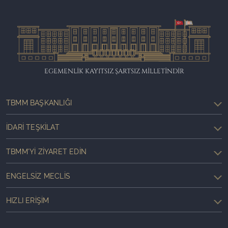
EGEMENLİK KAYITSIZ ŞARTSIZ MİLLETİNDİR
TBMM BAŞKANLIĞI
İDARI TEŞKILAT
TBMM'YI ZIYARET EDIN
ENGELSIZ MECLIS
HIZLI ERIŞIM