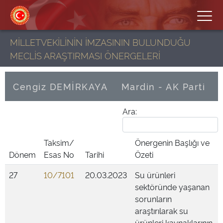
MİLLETVEKİLİNİN İMZASININ BULUNDUĞU
MECLİS ARAŞTIRMASI ÖNERGELERİ
Cengiz DEMİRKAYA
Mardin - AK Parti
Ara:
Taksim/
Önergenin Başlığı ve
Dönem
Esas No
Tarihi
Özeti
27
10/7101
20.03.2023
Su ürünleri
sektöründe yaşanan
sorunların
araştırılarak su
ürünleri kaynaklarının