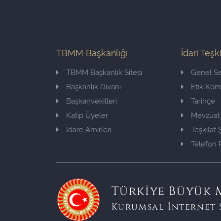
TBMM Başkanlığı
İdari Teşk
TBMM Başkanlık Sitesi
Genel Se
Başkanlık Divanı
Etik Ko
Başkanvekilleri
Tarihçe
Katip Üyeler
Mevzuat
İdare Amirleri
Teşkilat
Telefon 
Türkiye Büyük M
Kurumsal İnternet 