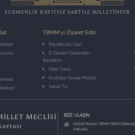
EGEMENLİK KAYITSIZ ŞARTSIZ MİLLETİNDİR
ilat
TBMM'yi Ziyaret Edin
kreter
Randevulu Gezi
misyonu
E-Devlet Üzerinden
Randevu
Halk Günü
Kurtuluş Savaşı Müzesi
 Şeması
Sanal Tur
Rehberi
BİZE ULAŞIN
illet Meclisi
Atatürk Bulvarı TBMM 06543 Bakanlık
Sayfası
ANKARA