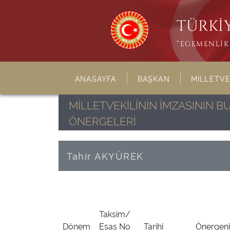
TÜRKİY
“EGEMENLİK 
ANASAYFA
BAŞKAN
MİLLETVE
MİLLETVEKİLİNİN İMZASININ 
ÖNERGELERİ
Tahir AKYÜREK
Taksim/
Dönem
Esas No
Tarihi
Önergenin