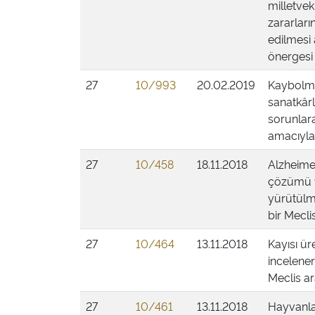
milletvek
zararları
edilmesi 
önergesi
27
10/993
20.02.2019
Kaybolma 
sanatkârl
sorunlar
amacıyla 
27
10/458
18.11.2018
Alzheimer
çözümü ve
yürütülm
bir Mecli
27
10/464
13.11.2018
Kayısı ü
incelene
Meclis ar
27
10/461
13.11.2018
Hayvanla