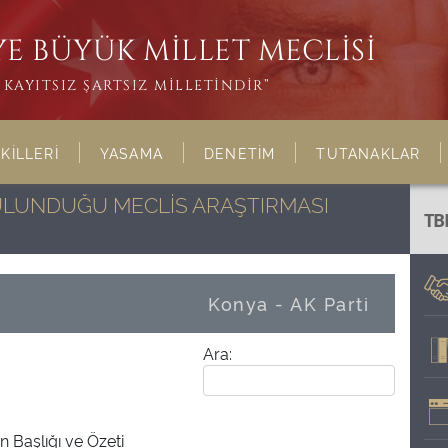
E BÜYÜK MİLLET MECLİSİ
KAYITSIZ ŞARTSIZ MİLLETİNDİR”
KİLLERİ
YASAMA
DENETİM
TUTANAKLAR
BULUNDUĞU MECLİS ARAŞTIRMASI
TB
Konya - AK Parti
Ara:
 Başlığı ve Özeti