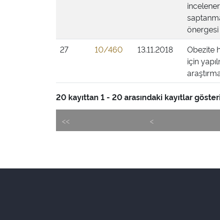
incelener
saptanmas
önergesi
27
10/460
13.11.2018
Obezite h
için yapı
araştırma
20 kayıttan 1 - 20 arasındaki kayıtlar gösteri
<<
<