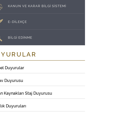
KANUN VE KARAR BİLGİ SİSTEMİ
E-DİLEKÇE
BİLGİ EDİNME
UYURULAR
el Duyurular
av Duyurusu
an Kaynakları Staj Duyurusu
lık Duyuruları