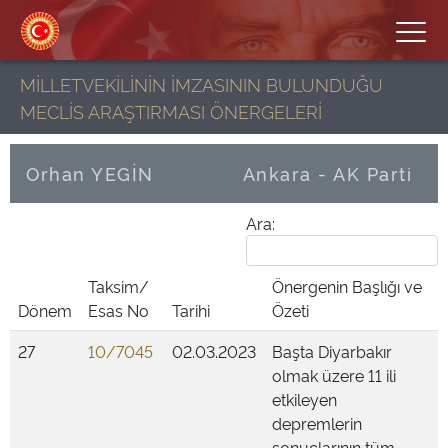
MİLLETVEKİLİNİN İMZASININ BULUNDUĞU
MECLİS ARAŞTIRMASI ÖNERGELERİ
Orhan YEGİN
Ankara - AK Parti
Ara:
Taksim/
Önergenin Başlığı ve
Dönem
Esas No
Tarihi
Özeti
27
10/7045
02.03.2023
Başta Diyarbakır
olmak üzere 11 ili
etkileyen
depremlerin
sonuçlarının tüm