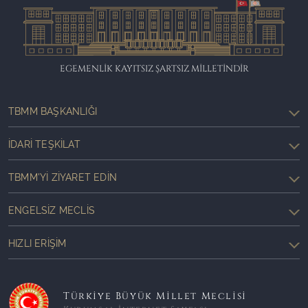
EGEMENLİK KAYITSIZ ŞARTSIZ MİLLETİNDİR
TBMM BAŞKANLIĞI
İDARI TEŞKILAT
TBMM'YI ZIYARET EDIN
ENGELSIZ MECLIS
HIZLI ERIŞIM
Türkiye Büyük Millet Meclisi