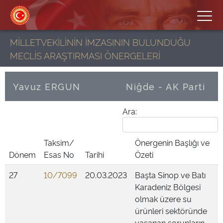
MİLLETVEKİLİNİN İMZASININ BULUNDUĞU
MECLİS ARAŞTIRMASI ÖNERGELERİ
Yavuz ERGUN
Niğde - AK Parti
Ara:
Taksim/
Önergenin Başlığı ve
Dönem
Esas No
Tarihi
Özeti
27
10/7099
20.03.2023
Başta Sinop ve Batı
Karadeniz Bölgesi
olmak üzere su
ürünleri sektöründe
yaşanan sorunların