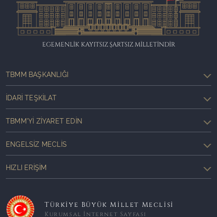
EGEMENLİK KAYITSIZ ŞARTSIZ MİLLETİNDİR
TBMM BAŞKANLIĞI
İDARI TEŞKILAT
TBMM'YI ZIYARET EDIN
ENGELSIZ MECLIS
HIZLI ERIŞIM
Türkiye Büyük Millet Meclisi
Kurumsal İnternet Sayfası