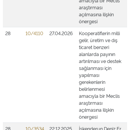
amacıyla bir Meclis
araştırması
açılmasına ilişkin
önergesi
28
10/4110
27.04.2026
Kooperatiflerin milli
gelir, üretim ve dış
ticaret benzeri
alanlarda payının
artırılması ve destek
sağlanması için
yapılması
gerekenlerin
belirlenmesi
amacıyla bir Meclis
araştırması
açılmasına ilişkin
önergesi
28
10/3534
22.12.2025
İskenderun Deniz Er