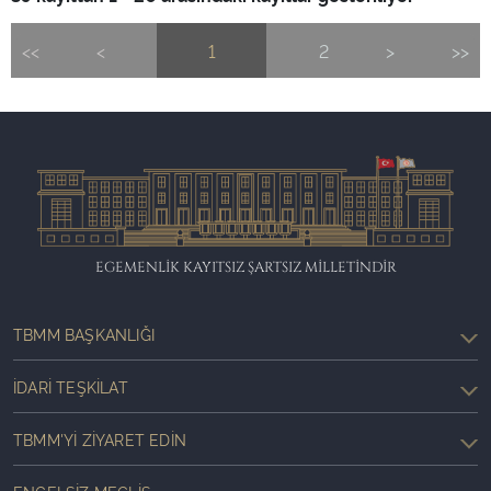
<<
<
1
2
>
>>
EGEMENLİK KAYITSIZ ŞARTSIZ MİLLETİNDİR
TBMM BAŞKANLIĞI
İDARI TEŞKILAT
TBMM'YI ZIYARET EDIN