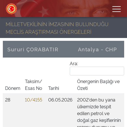
MİLLETVEKİLİNİN İMZASININ BULUNDUĞU
MECLİS ARAŞTIRMASI ÖNERGELERİ
Sururi ÇORABATIR
Antalya - CHP
Ara:
Taksim/
Önergenin Başlığı ve
Dönem
Esas No
Tarihi
Özeti
28
10/4155
06.05.2026
2002'den bu yana
ülkemizde tespit
edilen petrol ve
doğal gaz keşiflerinin
rezerv durumu ve