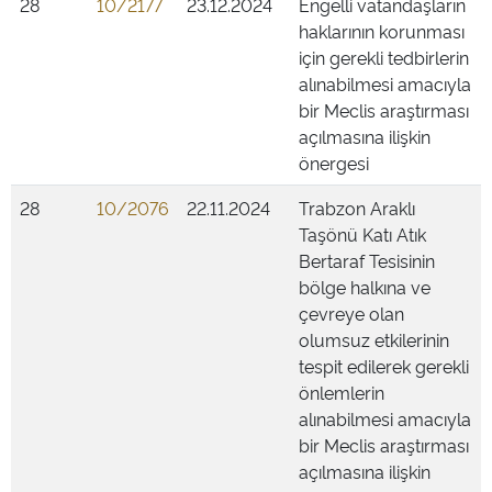
28
10/2177
23.12.2024
Engelli vatandaşların
haklarının korunması
için gerekli tedbirlerin
alınabilmesi amacıyla
bir Meclis araştırması
açılmasına ilişkin
önergesi
28
10/2076
22.11.2024
Trabzon Araklı
Taşönü Katı Atık
Bertaraf Tesisinin
bölge halkına ve
çevreye olan
olumsuz etkilerinin
tespit edilerek gerekli
önlemlerin
alınabilmesi amacıyla
bir Meclis araştırması
açılmasına ilişkin