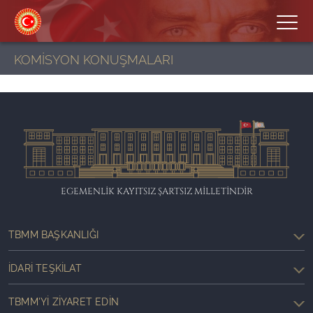
KOMİSYON KONUŞMALARI
EGEMENLİK KAYITSIZ ŞARTSIZ MİLLETİNDİR
TBMM BAŞKANLIĞI
İDARI TEŞKILAT
TBMM'YI ZIYARET EDIN