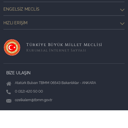
ENGELSIZ MECLIS
HIZLI ERIŞIM
Türkiye Büyük Millet Meclisi
Kurumsal İnternet Sayfası
BİZE ULAŞIN
Atatürk Bulvarı TBMM 06543 Bakanlıklar - ANKARA
0 (312) 420 50 00
ozelkalem@tbmm.gov.tr