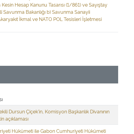
 Kesin Hesap Kanunu Tasarısı (1/861) ve Sayıştay
illî Savunma Bakanlığı b) Savunma Sanayii
Akaryakıt İkmal ve NATO POL Tesisleri İşletmesi
sı
vekili Dursun Çiçek'in, Komisyon Başkanlık Divanının
in açıklaması
iyeti Hükûmeti ile Gabon Cumhuriyeti Hükûmeti