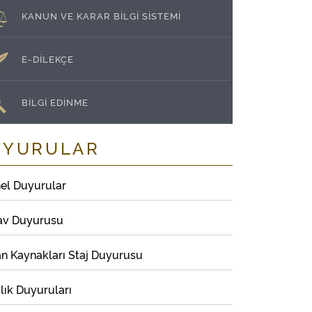
KANUN VE KARAR BİLGİ SİSTEMİ
E-DİLEKÇE
BİLGİ EDİNME
UYURULAR
el Duyurular
av Duyurusu
an Kaynakları Staj Duyurusu
lık Duyuruları