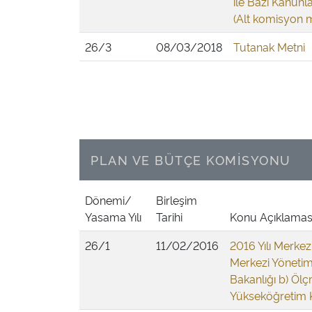
ile Bazı Kanunla
(Alt komisyon m
26/3
08/03/2018
Tutanak Metni
PLAN VE BÜTÇE KOMİSYONU
Dönemi/
Birleşim
Yasama Yılı
Tarihi
Konu Açıklamas
26/1
11/02/2016
2016 Yılı Merkez
Merkezi Yönetim 
Bakanlığı b) Öl
Yükseköğretim K