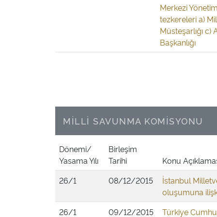
Merkezi Yönetim
tezkereleri a) M
Müsteşarlığı c) 
Başkanlığı
MİLLİ SAVUNMA KOMİSYONU
Dönemi/
Birleşim
Yasama Yılı
Tarihi
Konu Açıklama
26/1
08/12/2015
İstanbul Millet
oluşumuna ilişk
26/1
09/12/2015
Türkiye Cumhur