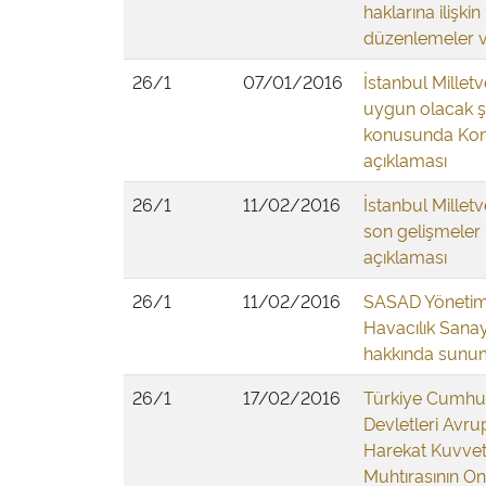
haklarına ilişki
düzenlemeler ve
26/1
07/01/2016
İstanbul Millet
uygun olacak şek
konusunda Komi
açıklaması
26/1
11/02/2016
İstanbul Millet
son gelişmeler i
açıklaması
26/1
11/02/2016
SASAD Yönetim 
Havacılık Sanayi
hakkında sun
26/1
17/02/2016
Türkiye Cumhur
Devletleri Avru
Harekat Kuvvetle
Muhtırasının 