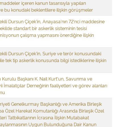
n maddeler içeren kanun tasarısıyla yapılan
 bu konudaki beklentilere ilişkin görüşmeler
vekili Dursun Çiçek'in, Anayasa'nın 72'nci maddesine
ilde standart bir askerlik sisteminin tesisi
syonun çalışma yapmasını önerdiğine ilişkin
vekili Dursun Çiçek'in, Suriye ve terör konusundaki
le tek tip askerlik konusunda bilgi istediklerine ilişkin
Kurulu Başkanı K. Nail Kurt'un, Savunma ve
i İmalatçılar Derneğinin faaliyetleri ve görev alanları
umu
iyeti Genelkurmay Başkanlığı ve Amerika Birleşik
pa Özel Harekat Komutanlığı Arasında Birleşik Özel
ri Tatbikatlarının İcrasına İlişkin Mutabakat
Onaylanmasının Uygun Bulunduğuna Dair Kanun