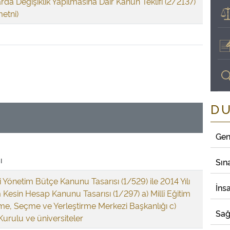
rda Değişiklik Yapılmasına Dair Kanun Teklifi (2/2137)
etni)
D
Gen
ı
Sın
i Yönetim Bütçe Kanunu Tasarısı (1/529) ile 2014 Yılı
İns
Kesin Hesap Kanunu Tasarısı (1/297) a) Millî Eğitim
çme, Seçme ve Yerleştirme Merkezi Başkanlığı c)
Sağ
urulu ve üniversiteler