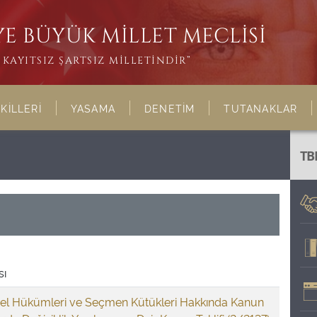
E BÜYÜK MİLLET MECLİSİ
KAYITSIZ ŞARTSIZ MİLLETİNDİR”
KİLLERİ
YASAMA
DENETİM
TUTANAKLAR
TB
sı
el Hükümleri ve Seçmen Kütükleri Hakkında Kanun