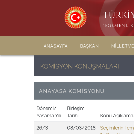
TÜRKİY
“EGEMENLİK 
ANASAYFA
BAŞKAN
MİLLETVE
KOMİSYON KONUŞMALARI
ANAYASA KOMİSYONU
Dönemi/
Birleşim
Yasama Yılı
Tarihi
Konu Açıklama
26/3
08/03/2018
Seçimlerin Tem