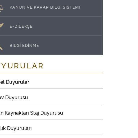
KANUN VE KARAR BİLGİ SİSTEMİ
E-DİLEKÇE
BİLGİ EDİNME
UYURULAR
el Duyurular
av Duyurusu
an Kaynakları Staj Duyurusu
lık Duyuruları