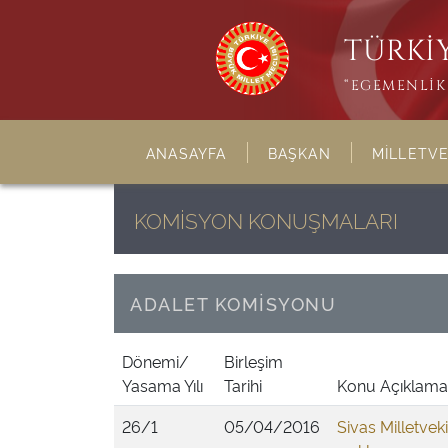
TÜRKİY
“EGEMENLİK 
ANASAYFA
BAŞKAN
MİLLETVE
KOMİSYON KONUŞMALARI
ADALET KOMİSYONU
Dönemi/
Birleşim
Yasama Yılı
Tarihi
Konu Açıklama
26/1
05/04/2016
Sivas Milletveki