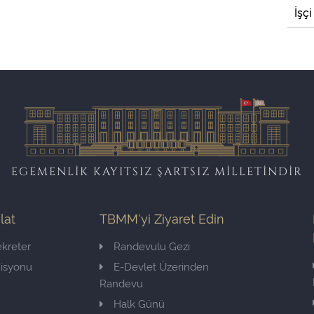
İşçi
EGEMENLİK KAYITSIZ ŞARTSIZ MİLLETİNDİR
ilat
TBMM'yi Ziyaret Edin
kreter
Randevulu Gezi
misyonu
E-Devlet Üzerinden
Randevu
Halk Günü