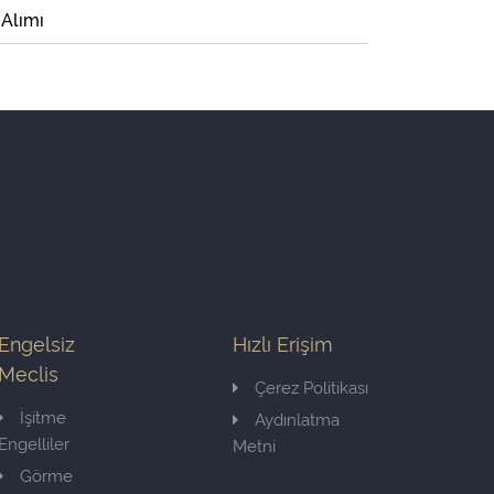
 Alımı
Engelsiz
Hızlı Erişim
Meclis
Çerez Politikası
İşitme
Aydınlatma
Engelliler
Metni
Görme