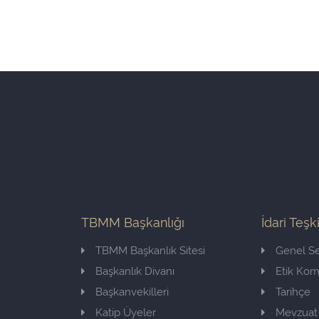
TBMM Başkanlığı
İdari Teşk
TBMM Başkanlık Sitesi
Genel Se
Başkanlık Divanı
Etik Ko
Başkanvekilleri
Tarihçe
Katip Üyeler
Mevzuat