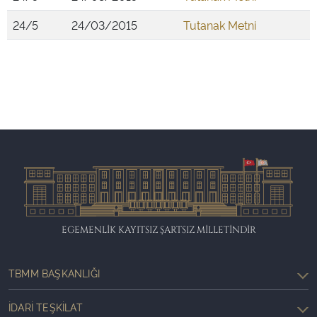
24/5
24/03/2015
Tutanak Metni
EGEMENLİK KAYITSIZ ŞARTSIZ MİLLETİNDİR
TBMM BAŞKANLIĞI
İDARI TEŞKILAT