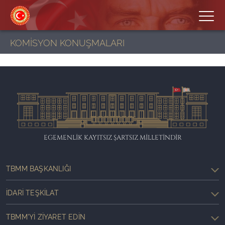
KOMİSYON KONUŞMALARI
EGEMENLİK KAYITSIZ ŞARTSIZ MİLLETİNDİR
TBMM BAŞKANLIĞI
İDARI TEŞKILAT
TBMM'YI ZIYARET EDIN