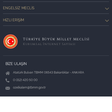
ENGELSIZ MECLIS
HIZLI ERIŞIM
Türkiye Büyük Millet Meclisi
Kurumsal İnternet Sayfası
BİZE ULAŞIN
Atatürk Bulvarı TBMM 06543 Bakanlıklar - ANKARA
0 (312) 420 50 00
ozelkalem@tbmm.gov.tr