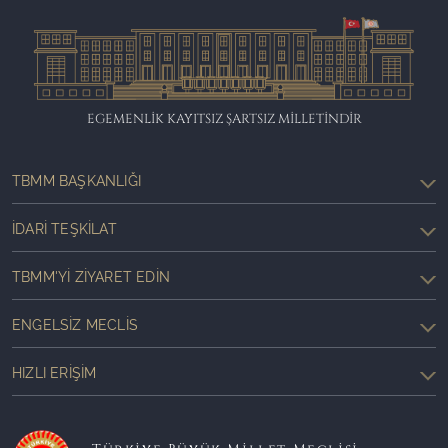
EGEMENLİK KAYITSIZ ŞARTSIZ MİLLETİNDİR
TBMM BAŞKANLIĞI
İDARI TEŞKILAT
TBMM'YI ZIYARET EDIN
ENGELSIZ MECLIS
HIZLI ERIŞIM