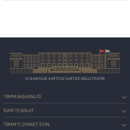
EGEMENLİK KAYITSIZ ŞARTSIZ MİLLETİNDİR
TBMM BAŞKANLIĞI
İDARI TEŞKILAT
TBMM'YI ZIYARET EDIN