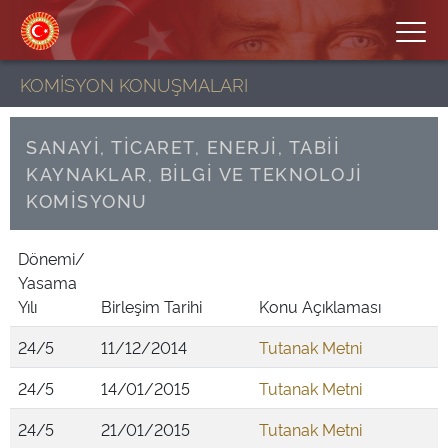
KOMİSYON KONUŞMALARI
SANAYİ, TİCARET, ENERJİ, TABİİ
KAYNAKLAR, BİLGİ VE TEKNOLOJİ
KOMİSYONU
Dönemi/
Yasama
Yılı
Birleşim Tarihi
Konu Açıklaması
24/5
11/12/2014
Tutanak Metni
24/5
14/01/2015
Tutanak Metni
24/5
21/01/2015
Tutanak Metni