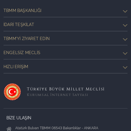
TBMM BAŞKANLIĞI
İDARI TEŞKILAT
TBMM'YI ZIYARET EDIN
ENGELSIZ MECLIS
HIZLI ERIŞIM
Türkiye Büyük Millet Meclisi
Kurumsal İnternet Sayfası
BİZE ULAŞIN
Atatürk Bulvarı TBMM 06543 Bakanlıklar - ANKARA