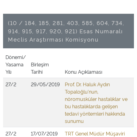
(10 / 184, 185, 281, 403, 585, 604, 734,
914, 915, 917, 920, 921) Esas Numaralı
Meclis Araştırması Komisyonu
Dönemi/
Yasama
Birleşim
Yılı
Tarihi
Konu Açıklaması
27/2
29/05/2019
Prof. Dr. Haluk Aydın
Topaloğlu'nun,
nöromusküler hastalıklar ve
bu hastalıklarda gelişen
tedavi yöntemleri hakkında
sunumu
27/2
17/07/2019
TRT Genel Müdür Müşaviri