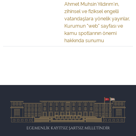
Ahmet Muhsin Yıldırım'ın,
zihinsel ve fiziksel engelli
vatandaşlara yönelik yayınlar,
Kurumun "web" sayfası ve
kamu spotlarının önemi
hakkında sunumu
EGEMENLİK KAYITSIZ ŞARTSIZ MİLLETİNDİR