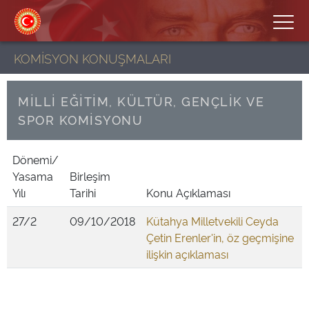
KOMİSYON KONUŞMALARI
MİLLİ EĞİTİM, KÜLTÜR, GENÇLİK VE
SPOR KOMİSYONU
Dönemi/
Yasama
Birleşim
Yılı
Tarihi
Konu Açıklaması
27/2
09/10/2018
Kütahya Milletvekili Ceyda
Çetin Erenler'in, öz geçmişine
ilişkin açıklaması