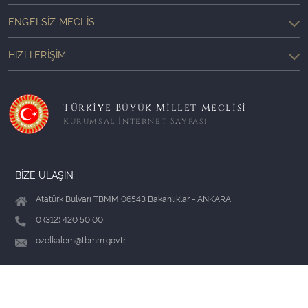
ENGELSIZ MECLIS
HIZLI ERIŞIM
Türkiye Büyük Millet Meclisi
Kurumsal İnternet Sayfası
BİZE ULAŞIN
Atatürk Bulvarı TBMM 06543 Bakanlıklar - ANKARA
0 (312) 420 50 00
ozelkalem@tbmm.gov.tr