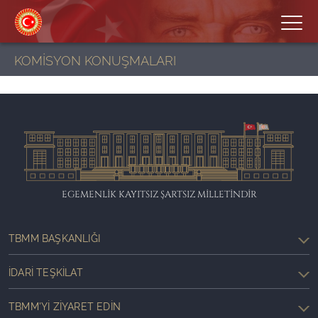
KOMİSYON KONUŞMALARI
EGEMENLİK KAYITSIZ ŞARTSIZ MİLLETİNDİR
TBMM BAŞKANLIĞI
İDARI TEŞKILAT
TBMM'YI ZIYARET EDIN