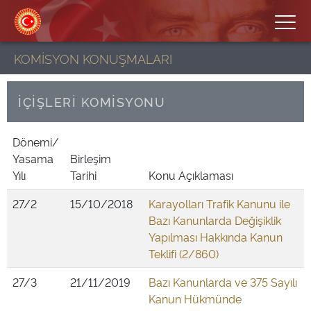
KOMİSYON KONUŞMALARI
İÇİŞLERİ KOMİSYONU
Dönemi/
Yasama
Birleşim
Yılı
Tarihi
Konu Açıklaması
27/2
15/10/2018
Karayolları Trafik Kanunu ile
Bazı Kanunlarda Değişiklik
Yapılması Hakkında Kanun
Teklifi (2/860)
27/3
21/11/2019
Bazı Kanunlarda ve 375 Sayılı
Kanun Hükmünde