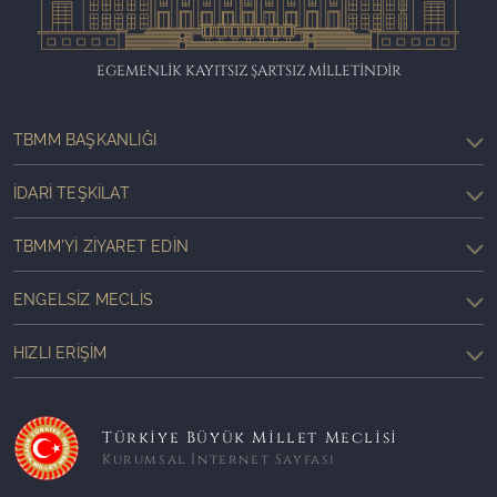
EGEMENLİK KAYITSIZ ŞARTSIZ MİLLETİNDİR
TBMM BAŞKANLIĞI
İDARI TEŞKILAT
TBMM'YI ZIYARET EDIN
ENGELSIZ MECLIS
HIZLI ERIŞIM
Türkiye Büyük Millet Meclisi
Kurumsal İnternet Sayfası