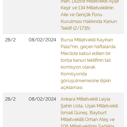
İnan, Düzce Milletvekili Ayşe
Keşir ve 134 Milletvekilinin
Aile ve Gençlik Fonu
Kurulması Hakkında Kanun
Teklifi (2/1735)
28/2
08/02/2024
Bursa Milletvekili Kayıhan
Pala?nın, geçen haftalarda
Mecliste kabul edilen bir
torba kanun teklifinin tali
komisyon olarak
Komisyonda
görüşülmemesine ilişkin
açıklaması
28/2
08/02/2024
Ankara Milletvekili Leyla
Şahin Usta, Uşak Milletvekili
İsmail Güneş, Bayburt
Milletvekilili Orhan Ateş ve
106 Milletvekilinin Sağlıkla