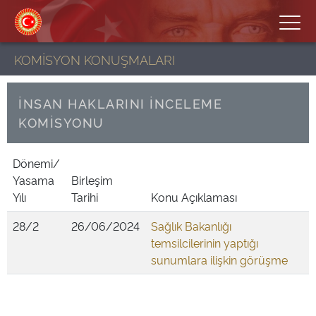
KOMİSYON KONUŞMALARI
İNSAN HAKLARINI İNCELEME
KOMİSYONU
Dönemi/
Yasama
Birleşim
Yılı
Tarihi
Konu Açıklaması
28/2
26/06/2024
Sağlık Bakanlığı
temsilcilerinin yaptığı
sunumlara ilişkin görüşme