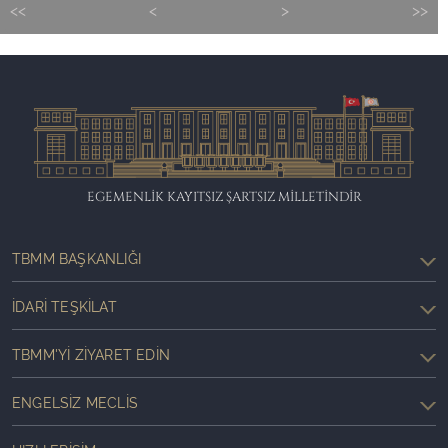
<<
<
>
>>
EGEMENLİK KAYITSIZ ŞARTSIZ MİLLETİNDİR
TBMM BAŞKANLIĞI
İDARI TEŞKILAT
TBMM'YI ZIYARET EDIN
ENGELSIZ MECLIS