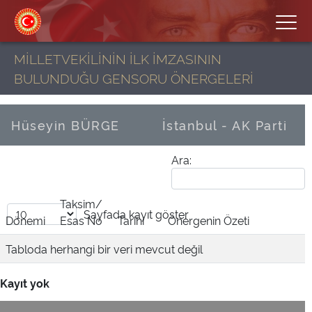
MİLLETVEKİLİNİN İLK İMZASININ
BULUNDUĞU GENSORU ÖNERGELERİ
Hüseyin BÜRGE
İstanbul - AK Parti
Ara:
Taksim/
Sayfada
kayıt göster
Dönemi
Esas No
Tarihi
Önergenin Özeti
Tabloda herhangi bir veri mevcut değil
Kayıt yok