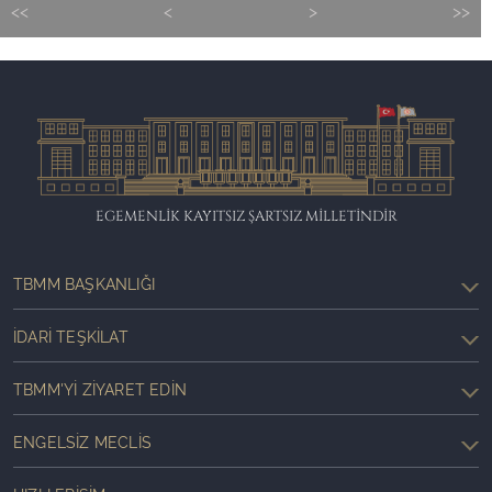
<<
<
>
>>
EGEMENLİK KAYITSIZ ŞARTSIZ MİLLETİNDİR
TBMM BAŞKANLIĞI
İDARI TEŞKILAT
TBMM'YI ZIYARET EDIN
ENGELSIZ MECLIS