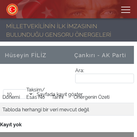
MİLLETVEKİLİNİN İLK İMZASININ
BULUNDUĞU GENSORU ÖNERGELERİ
Hüseyin FİLİZ
Çankırı - AK Parti
Ara:
Taksim/
Sayfada
kayıt göster
Dönemi
Esas No
Tarihi
Önergenin Özeti
Tabloda herhangi bir veri mevcut değil
Kayıt yok