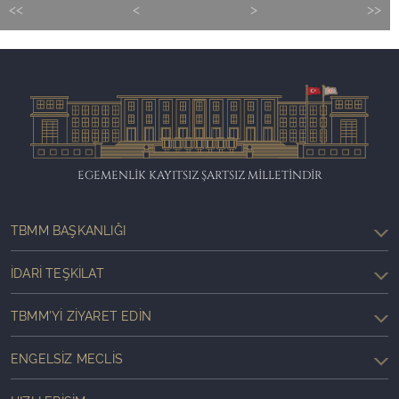
<<
<
>
>>
EGEMENLİK KAYITSIZ ŞARTSIZ MİLLETİNDİR
TBMM BAŞKANLIĞI
İDARI TEŞKILAT
TBMM'YI ZIYARET EDIN
ENGELSIZ MECLIS