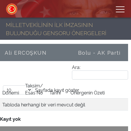
MİLLETVEKİLİNİN İLK İMZASININ
BULUNDUĞU GENSORU ÖNERGELERİ
Ali ERCOŞKUN
Bolu - AK Parti
Ara:
Taksim/
Sayfada
kayıt göster
Dönemi
Esas No
Tarihi
Önergenin Özeti
Tabloda herhangi bir veri mevcut değil
Kayıt yok