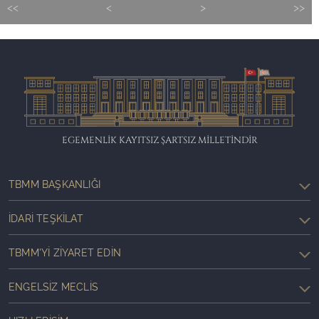
<<
<
>
>>
EGEMENLİK KAYITSIZ ŞARTSIZ MİLLETİNDİR
TBMM BAŞKANLIĞI
İDARI TEŞKILAT
TBMM'YI ZIYARET EDIN
ENGELSIZ MECLIS