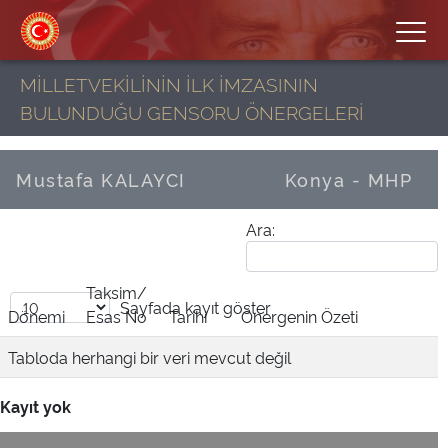
MİLLETVEKİLİNİN İLK İMZASININ
BULUNDUĞU GENSORU ÖNERGELERİ
Mustafa KALAYCI
Konya - MHP
Ara:
Taksim/
Sayfada
kayıt göster
Dönemi
Esas No
Tarihi
Önergenin Özeti
Tabloda herhangi bir veri mevcut değil
Kayıt yok