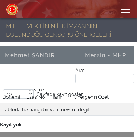
MİLLETVEKİLİNİN İLK İMZASININ
BULUNDUĞU GENSORU ÖNERGELERİ
Mehmet ŞANDIR
Mersin - MHP
Ara:
Taksim/
Sayfada
kayıt göster
Dönemi
Esas No
Tarihi
Önergenin Özeti
Tabloda herhangi bir veri mevcut değil
Kayıt yok