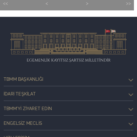
<<
<
>
>>
EGEMENLİK KAYITSIZ ŞARTSIZ MİLLETİNDİR
TBMM BAŞKANLIĞI
İDARI TEŞKILAT
TBMM'YI ZIYARET EDIN
ENGELSIZ MECLIS