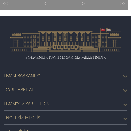
<<
<
>
>>
EGEMENLİK KAYITSIZ ŞARTSIZ MİLLETİNDİR
TBMM BAŞKANLIĞI
İDARI TEŞKILAT
TBMM'YI ZIYARET EDIN
ENGELSIZ MECLIS