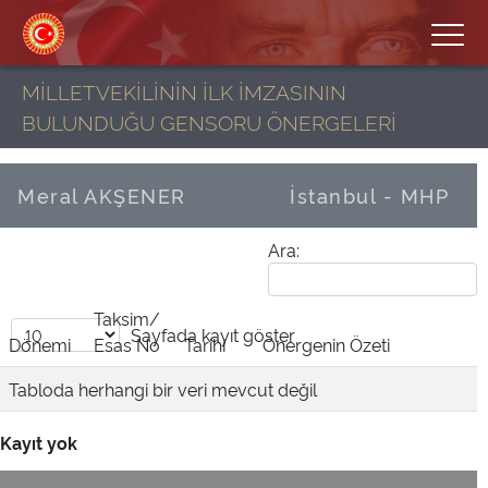
MİLLETVEKİLİNİN İLK İMZASININ
BULUNDUĞU GENSORU ÖNERGELERİ
Meral AKŞENER
İstanbul - MHP
Ara:
Taksim/
Sayfada
kayıt göster
Dönemi
Esas No
Tarihi
Önergenin Özeti
Tabloda herhangi bir veri mevcut değil
Kayıt yok