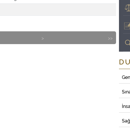
>
>>
D
Gen
Sın
İns
Sağ