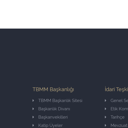
TBMM Başkanlığı
İdari Teşk
TBMM Başkanlık Sitesi
Genel Se
Başkanlık Divanı
Etik Ko
Başkanvekilleri
Tarihçe
Katip Üyeler
Mevzuat