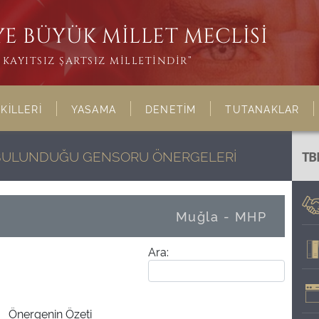
E BÜYÜK MİLLET MECLİSİ
KAYITSIZ ŞARTSIZ MİLLETİNDİR”
KİLLERİ
YASAMA
DENETİM
TUTANAKLAR
N BULUNDUĞU GENSORU ÖNERGELERİ
TB
Muğla - MHP
Ara:
Önergenin Özeti