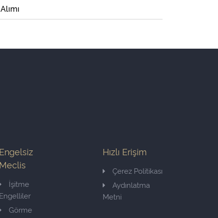
 Alımı
Engelsiz
Hızlı Erişim
Meclis
Çerez Politikası
İşitme
Aydınlatma
Engelliler
Metni
Görme