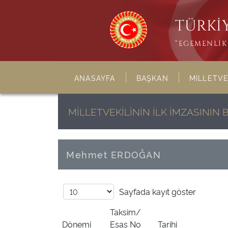
TÜRKİY
“EGEMENLİK 
ANASAYFA
BAŞKAN
MİLLETVE
MİLLETVEKİLİNİN İLK İMZASINI
Mehmet ERDOĞAN
Sayfada
kayıt göster
Taksim/
Dönemi
Esas No
Tarihi