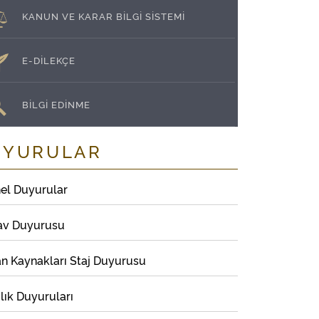
KANUN VE KARAR BİLGİ SİSTEMİ
E-DİLEKÇE
BİLGİ EDİNME
UYURULAR
el Duyurular
av Duyurusu
an Kaynakları Staj Duyurusu
lık Duyuruları