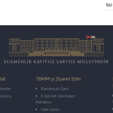
İşçi
EGEMENLİK KAYITSIZ ŞARTSIZ MİLLETİNDİR
ilat
TBMM'yi Ziyaret Edin
kreter
Randevulu Gezi
misyonu
E-Devlet Üzerinden
Randevu
Halk Günü