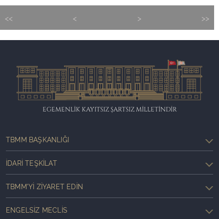
<<
<
>
>>
EGEMENLİK KAYITSIZ ŞARTSIZ MİLLETİNDİR
TBMM BAŞKANLIĞI
İDARI TEŞKILAT
TBMM'YI ZIYARET EDIN
ENGELSIZ MECLIS