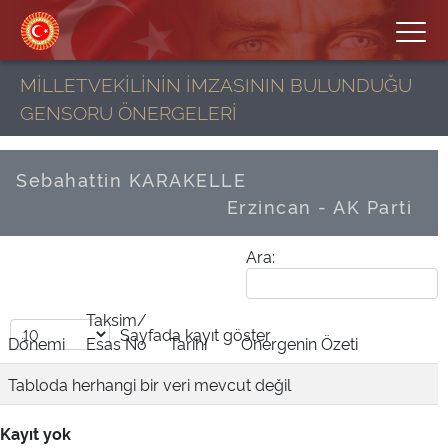
MİLLETVEKİLİNİN İMZASININ BULUNDUĞU
GENSORU ÖNERGELERİ
Sebahattin KARAKELLE
Erzincan - AK Parti
Ara:
Taksim/
Sayfada
kayıt göster
Dönemi
Esas No
Tarihi
Önergenin Özeti
Tabloda herhangi bir veri mevcut değil
Kayıt yok