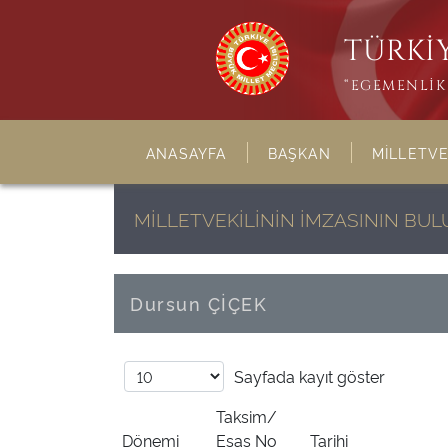
TÜRKİY
“EGEMENLİK 
ANASAYFA
BAŞKAN
MİLLETVE
MİLLETVEKİLİNİN İMZASININ B
Dursun ÇİÇEK
Sayfada
kayıt göster
Taksim/
Dönemi
Esas No
Tarihi