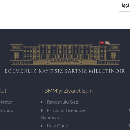
İşçi
EGEMENLİK KAYITSIZ ŞARTSIZ MİLLETİNDİR
ilat
TBMM'yi Ziyaret Edin
kreter
Randevulu Gezi
misyonu
E-Devlet Üzerinden
Randevu
Halk Günü