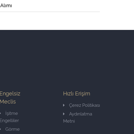
 Alımı
Engelsiz
Hızlı Erişim
Meclis
Çerez Politikası
İşitme
Aydınlatma
Engelliler
Metni
Görme