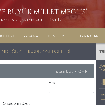
E BÜYÜK MİLLET MECLİSİ
KAYITSIZ ŞARTSIZ MİLLETİNDİR”
KİLLERİ
YASAMA
DENETİM
TUTANAKLAR
ULUNDUĞU GENSORU ÖNERGELERİ
TB
İstanbul - CHP
Ara:
Önergenin Özeti