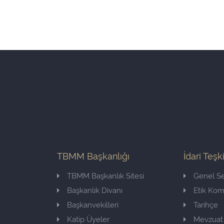
TBMM Başkanlığı
İdari Teşk
TBMM Başkanlık Sitesi
Genel Se
Başkanlık Divanı
Etik Ko
Başkanvekilleri
Tarihçe
Katip Üyeler
Mevzuat