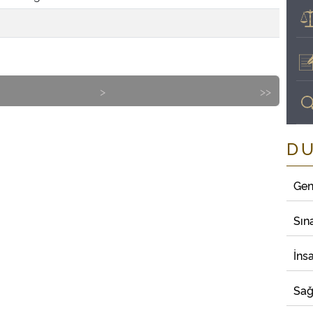
>
>>
D
Gen
Sın
İns
Sağ