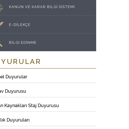
KANUN VE KARAR BİLGİ SİSTEMİ
E-DİLEKÇE
BİLGİ EDİNME
UYURULAR
el Duyurular
av Duyurusu
an Kaynakları Staj Duyurusu
lık Duyuruları