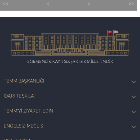
<<
<
>
>>
EGEMENLİK KAYITSIZ ŞARTSIZ MİLLETİNDİR
TBMM BAŞKANLIĞI
İDARI TEŞKILAT
TBMM'YI ZIYARET EDIN
ENGELSIZ MECLIS