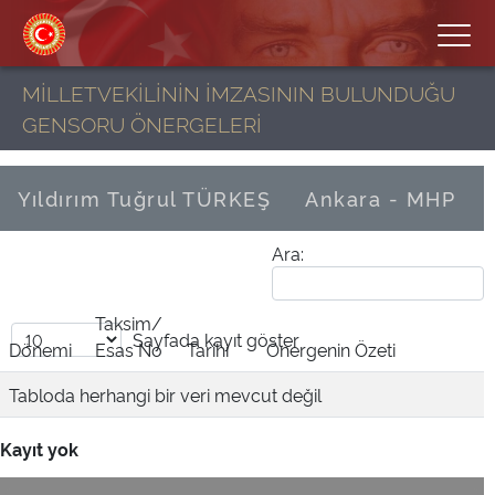
MİLLETVEKİLİNİN İMZASININ BULUNDUĞU
GENSORU ÖNERGELERİ
Yıldırım Tuğrul TÜRKEŞ
Ankara - MHP
Ara:
Taksim/
Sayfada
kayıt göster
Dönemi
Esas No
Tarihi
Önergenin Özeti
Tabloda herhangi bir veri mevcut değil
Kayıt yok