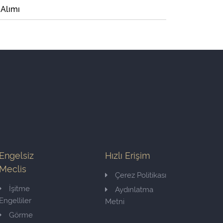
 Alımı
Engelsiz
Hızlı Erişim
Meclis
Çerez Politikası
İşitme
Aydınlatma
Engelliler
Metni
Görme