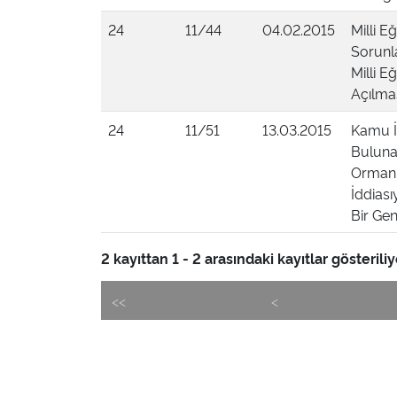
24
11/44
04.02.2015
Milli E
Sorunl
Milli E
Açılmas
24
11/51
13.03.2015
Kamu İ
Bulunan
Orman v
İddias
Bir Gen
2 kayıttan 1 - 2 arasındaki kayıtlar gösteriliy
<<
<