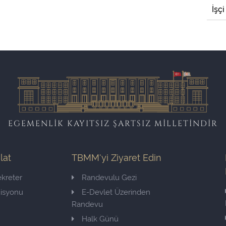
İşçi
EGEMENLİK KAYITSIZ ŞARTSIZ MİLLETİNDİR
ilat
TBMM'yi Ziyaret Edin
kreter
Randevulu Gezi
misyonu
E-Devlet Üzerinden
Randevu
Halk Günü