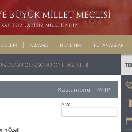
E BÜYÜK MİLLET MECLİSİ
KAYITSIZ ŞARTSIZ MİLLETİNDİR”
KİLLERİ
YASAMA
DENETİM
TUTANAKLAR
ULUNDUĞU GENSORU ÖNERGELERİ
TB
Kastamonu - MHP
Ara:
nin Özeti