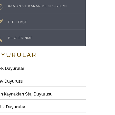
KANUN VE KARAR BİLGİ SİSTEMİ
E-DİLEKÇE
BİLGİ EDİNME
UYURULAR
el Duyurular
av Duyurusu
an Kaynakları Staj Duyurusu
lık Duyuruları