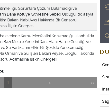
ğitimle İlgili Sorunlara Çözüm Bulamadığı ve
arın Daha Kötüye Gitmesine Sebep Olduğu İddiasıyla
ğitim Bakanı Nabi Avcı Hakkında Bir Gensoru
ına İlişkin Önergesi
halelerinde Kamu Menfaatini Korumadığı, İstanbul'da
 Bazı Mesire Yerlerini Rant Alanı Haline Getirdiği ve
e Su Varlıklarını Etkin Bir Şekilde Yönetemediği
D
ıyla Orman ve Su İşleri Bakanı Veysel Eroğlu Hakkında
soru Açılmasına İlişkin Önergesi
Gen
or.
Sın
1
>
>>
İns
Sağ