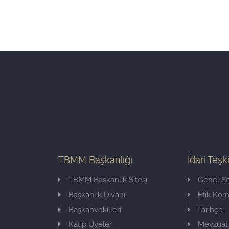
TBMM Başkanlığı
İdari Teşk
TBMM Başkanlık Sitesi
Genel Se
Başkanlık Divanı
Etik Ko
Başkanvekilleri
Tarihçe
Katip Üyeler
Mevzuat