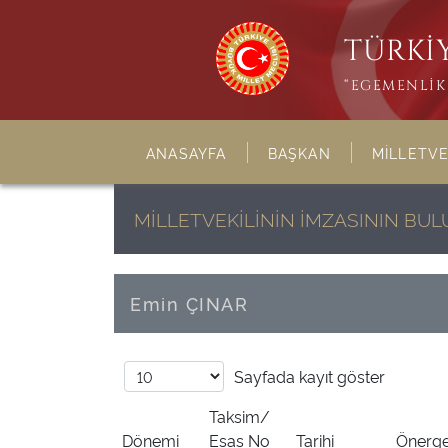
TÜRKİY
“EGEMENLİK 
ANASAYFA
BAŞKAN
MİLLETVE
MİLLETVEKİLİNİN İMZASININ B
Emin ÇINAR
Sayfada
kayıt göster
Taksim/
Dönemi
Esas No
Tarihi
Önerge