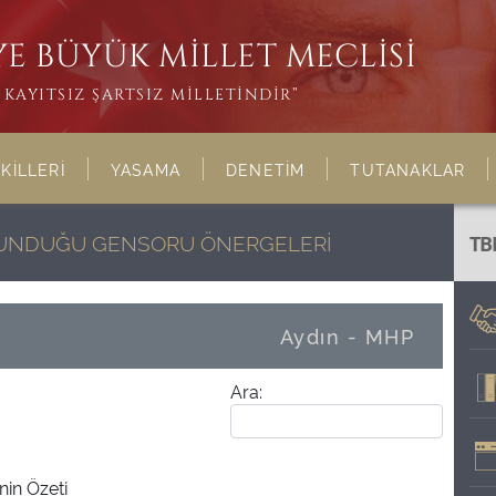
E BÜYÜK MİLLET MECLİSİ
KAYITSIZ ŞARTSIZ MİLLETİNDİR”
KİLLERİ
YASAMA
DENETİM
TUTANAKLAR
ULUNDUĞU GENSORU ÖNERGELERİ
TB
Aydın - MHP
Ara:
in Özeti