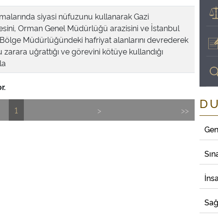
alarında siyasi nüfuzunu kullanarak Gazi
esini, Orman Genel Müdürlüğü arazisini ve İstanbul
ölge Müdürlüğündeki hafriyat alanlarını devrederek
zarara uğrattığı ve görevini kötüye kullandığı
la
r.
D
1
>
>>
Gen
Sın
İns
Sağ