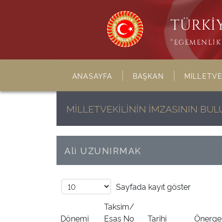
TÜRKİY
“EGEMENLİK 
ANASAYFA
BAŞKAN
MİLLETVE
MİLLETVEKİLİNİN İMZASININ B
Ali UZUNIRMAK
Sayfada
kayıt göster
Taksim/
Dönemi
Esas No
Tarihi
Önergen