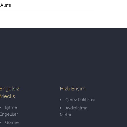
 Alımı
Engelsiz
Hızlı Erişim
Meclis
Çerez Politikası
İşitme
Aydınlatma
Engelliler
Metni
Görme