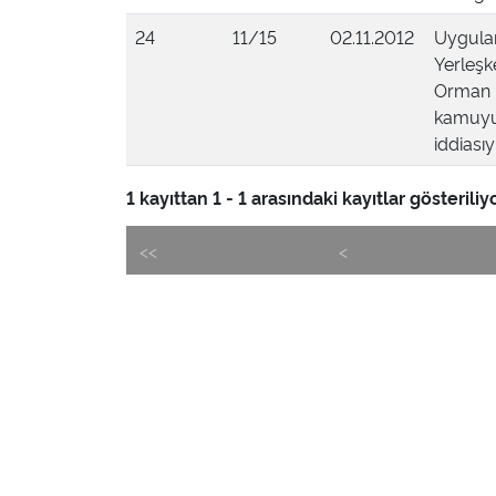
24
11/15
02.11.2012
Uygulam
Yerleşk
Orman B
kamuyu 
iddiasıy
1 kayıttan 1 - 1 arasındaki kayıtlar gösteriliyo
<<
<