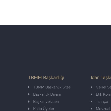
TBMM Başkanlığı
İdari Teşk
TBMM Başkanlık Sitesi
Genel Se
Başkanlık Divanı
Etik Ko
Başkanvekilleri
Tarihçe
Katip Üyeler
Mevzuat