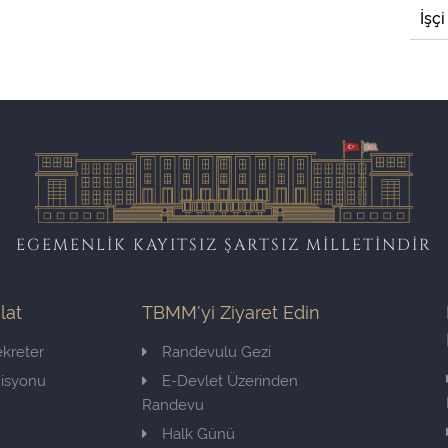
İşçi
EGEMENLİK KAYITSIZ ŞARTSIZ MİLLETİNDİR
ilat
TBMM'yi Ziyaret Edin
kreter
Randevulu Gezi
misyonu
E-Devlet Üzerinden
Randevu
Halk Günü