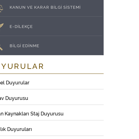
KANUN VE KARAR BİLGİ SİSTEMİ
E-DİLEKÇE
BİLGİ EDİNME
UYURULAR
el Duyurular
av Duyurusu
an Kaynakları Staj Duyurusu
lık Duyuruları