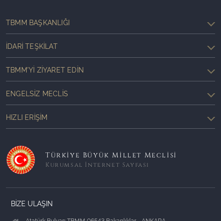
TBMM BAŞKANLIĞI
İDARI TEŞKILAT
TBMM'YI ZIYARET EDIN
ENGELSIZ MECLIS
HIZLI ERIŞIM
Türkiye Büyük Millet Meclisi
Kurumsal İnternet Sayfası
BİZE ULAŞIN
Atatürk Bulvarı TBMM 06543 Bakanlıklar - ANKARA