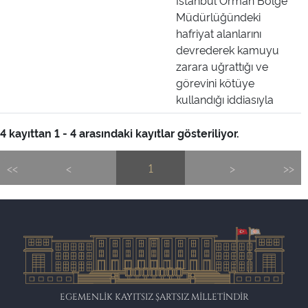
İstanbul Orman Bölge
Müdürlüğündeki
hafriyat alanlarını
devrederek kamuyu
zarara uğrattığı ve
görevini kötüye
kullandığı iddiasıyla
4 kayıttan 1 - 4 arasındaki kayıtlar gösteriliyor.
<<
<
1
>
>>
EGEMENLİK KAYITSIZ ŞARTSIZ MİLLETİNDİR