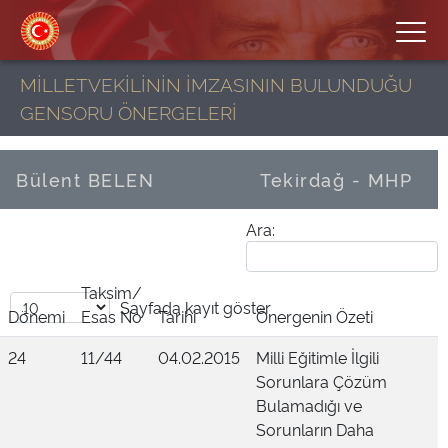
MİLLETVEKİLİNİN İMZASININ BULUNDUĞU
GENSORU ÖNERGELERİ
Bülent BELEN
Tekirdağ - MHP
Ara:
Taksim/
Sayfada
kayıt göster
Dönemi
Esas No
Tarihi
Önergenin Özeti
24
11/44
04.02.2015
Milli Eğitimle İlgili
Sorunlara Çözüm
Bulamadığı ve
Sorunların Daha