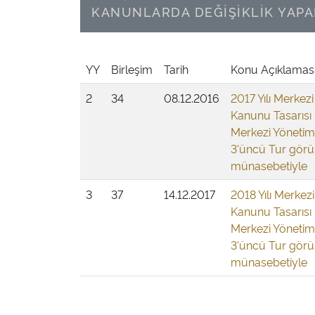
KANUNLARDA DEĞİŞİKLİK YAPA
YY
Birleşim
Tarih
Konu Açıklamas
2
34
08.12.2016
2017 Yılı Merkez
Kanunu Tasarısı i
Merkezi Yönetim
3'üncü Tur görü
münasebetiyle
3
37
14.12.2017
2018 Yılı Merkez
Kanunu Tasarısı i
Merkezi Yönetim
3'üncü Tur görü
münasebetiyle