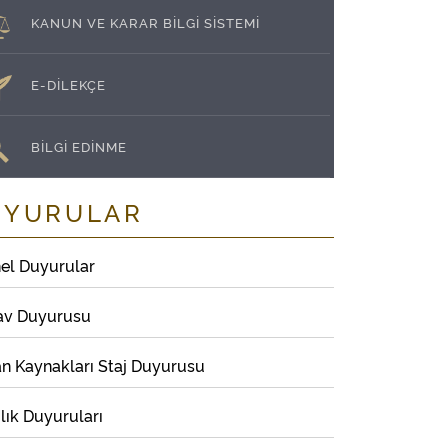
KANUN VE KARAR BİLGİ SİSTEMİ
E-DİLEKÇE
BİLGİ EDİNME
UYURULAR
el Duyurular
av Duyurusu
an Kaynakları Staj Duyurusu
lık Duyuruları