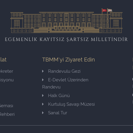
EGEMENLİK KAYITSIZ ŞARTSIZ MİLLETİNDİR
ilat
TBMM'yi Ziyaret Edin
kreter
Randevulu Gezi
misyonu
E-Devlet Üzerinden
Randevu
Halk Günü
Kurtuluş Savaşı Müzesi
 Şeması
Sanal Tur
Rehberi