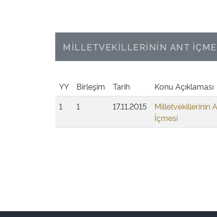
MİLLETVEKİLLERİNİN ANT İÇME
YY
Birleşim
Tarih
Konu Açıklaması
1
1
17.11.2015
Milletvekillerinin 
İçmesi