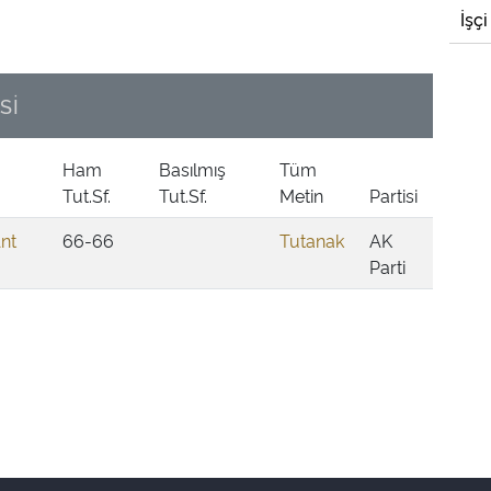
İşçi
Sİ
Ham
Basılmış
Tüm
Tut.Sf.
Tut.Sf.
Metin
Partisi
Ant
66-66
Tutanak
AK
Parti