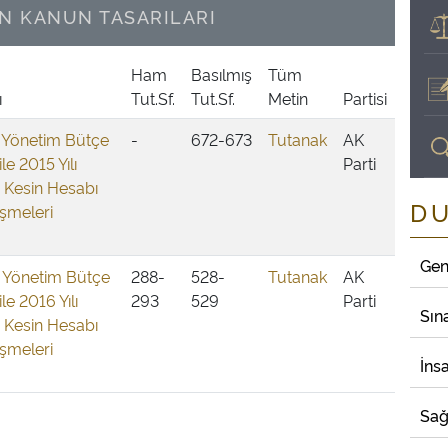
N KANUN TASARILARI
Ham
Basılmış
Tüm
ı
Tut.Sf.
Tut.Sf.
Metin
Partisi
i Yönetim Bütçe
-
672-673
Tutanak
AK
le 2015 Yılı
Parti
 Kesin Hesabı
D
şmeleri
Gen
i Yönetim Bütçe
288-
528-
Tutanak
AK
le 2016 Yılı
293
529
Parti
Sın
 Kesin Hesabı
şmeleri
İns
Sağ