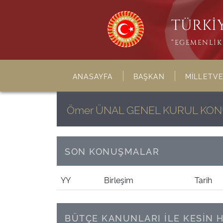
TÜRKİY
“EGEMENLİK 
ANASAYFA
BAŞKAN
MİLLETVE
Ömer ÜNAL GENEL KURUL KO
SON KONUŞMALAR
YY
Birleşim
Tarih
BÜTÇE KANUNLARI İLE KESİN 