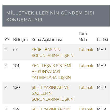
MİLLETVEKİLLERİNİN GÜNDEM DIŞI
KONUŞMALARI
Tüm
YY
Birleşim
Konu Açıklaması
Metin
Partisi
2
57
YEREL BASININ
Tutanak
MHP
SORUNLARINA İLİŞKİN
2
101
YENİ TEŞVİK SİSTEMİ
Tutanak
MHP
VE KONYA'DAKİ
YATIRIMLARA İLİŞKİN
2
130
ŞEHİT YAKINLARI VE
Tutanak
MHP
GAZİLERİN
SORUNLARINA İLİŞKİN
3
129
ŞEHİT YAKINLARININ
Tutanak
MHP