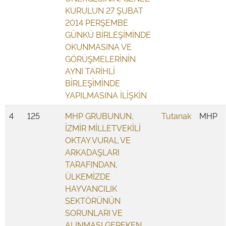
KURULUN 27 ŞUBAT
2014 PERŞEMBE
GÜNKÜ BİRLEŞİMİNDE
OKUNMASINA VE
GÖRÜŞMELERİNİN
AYNI TARİHLİ
BİRLEŞİMİNDE
YAPILMASINA İLİŞKİN
4
125
MHP GRUBUNUN,
Tutanak
MHP
İZMİR MİLLETVEKİLİ
OKTAY VURAL VE
ARKADAŞLARI
TARAFINDAN,
ÜLKEMİZDE
HAYVANCILIK
SEKTÖRÜNÜN
SORUNLARI VE
ALINMASI GEREKEN