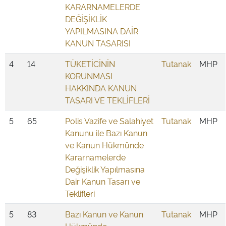
KARARNAMELERDE
DEĞİŞİKLİK
YAPILMASINA DAİR
KANUN TASARISI
4
14
TÜKETİCİNİN
Tutanak
MHP
KORUNMASI
HAKKINDA KANUN
TASARI VE TEKLİFLERİ
5
65
Polis Vazife ve Salahiyet
Tutanak
MHP
Kanunu ile Bazı Kanun
ve Kanun Hükmünde
Kararnamelerde
Değişiklik Yapılmasına
Dair Kanun Tasarı ve
Teklifleri
5
83
Bazı Kanun ve Kanun
Tutanak
MHP