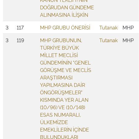
DOĞRUDAN GÜNDEME
ALINMASINA İLİŞKİN
3
117
MHP GRUBU ÖNERİSİ
Tutanak
MHP
3
119
MHP GRUBUNUN,
Tutanak
MHP
TÜRKİYE BÜYÜK
MİLLET MECLİSİ
GÜNDEMİNİN "GENEL
GÖRÜŞME VE MECLİS
ARAŞTIRMASI
YAPILMASINA DAİR
ÖNGÖRÜŞMELER"
KISMINDA YER ALAN
(10/96) VE (10/148)
ESAS NUMARALI,
ÜLKEMİZDE
EMEKLİLERİN İÇİNDE
BULUNDUKLARI