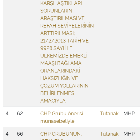
KARŞILAŞTIKLARI
SORUNLARIN
ARAŞTIRILMASI VE
REFAH SEVİYELERİNİN
ARTTIRILMASI;
21/2/2013 TARİH VE
9928 SAYI İLE
ÜLKEMİZDE EMEKLİ
MAAŞI BAĞLAMA
ORANLARINDAKİ
HAKSIZLIĞIN VE
ÇÖZÜM YOLLARININ
BELİRLENMESİ
AMACIYLA
4
62
CHP Grubu önerisi
Tutanak
MHP
münasebetiyle
4
66
CHP GRUBUNUN,
Tutanak
MHP