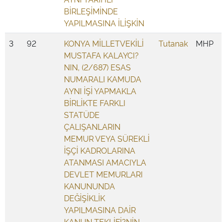
BİRLEŞİMİNDE
YAPILMASINA İLİŞKİN
3
92
KONYA MİLLETVEKİLİ
Tutanak
MHP
MUSTAFA KALAYCI?
NIN, (2/687) ESAS
NUMARALI KAMUDA
AYNI İŞİ YAPMAKLA
BİRLİKTE FARKLI
STATÜDE
ÇALIŞANLARIN
MEMUR VEYA SÜREKLİ
İŞÇİ KADROLARINA
ATANMASI AMACIYLA
DEVLET MEMURLARI
KANUNUNDA
DEĞİŞİKLİK
YAPILMASINA DAİR
KANUN TEKLİFİ?NİN