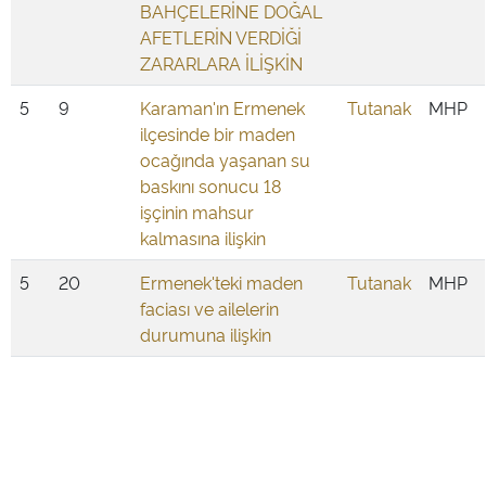
BAHÇELERİNE DOĞAL
AFETLERİN VERDİĞİ
ZARARLARA İLİŞKİN
5
9
Karaman'ın Ermenek
Tutanak
MHP
ilçesinde bir maden
ocağında yaşanan su
baskını sonucu 18
işçinin mahsur
kalmasına ilişkin
5
20
Ermenek'teki maden
Tutanak
MHP
faciası ve ailelerin
durumuna ilişkin