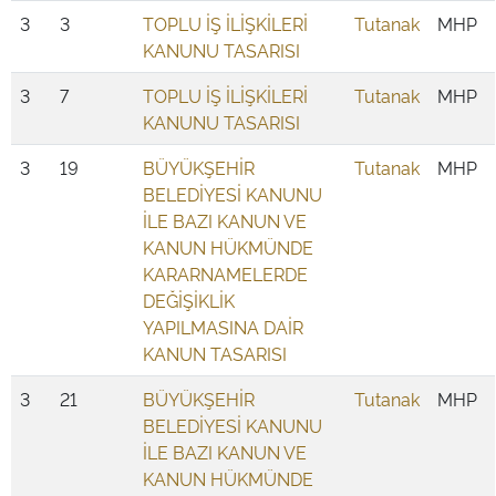
3
3
TOPLU İŞ İLİŞKİLERİ
Tutanak
MHP
KANUNU TASARISI
3
7
TOPLU İŞ İLİŞKİLERİ
Tutanak
MHP
KANUNU TASARISI
3
19
BÜYÜKŞEHİR
Tutanak
MHP
BELEDİYESİ KANUNU
İLE BAZI KANUN VE
KANUN HÜKMÜNDE
KARARNAMELERDE
DEĞİŞİKLİK
YAPILMASINA DAİR
KANUN TASARISI
3
21
BÜYÜKŞEHİR
Tutanak
MHP
BELEDİYESİ KANUNU
İLE BAZI KANUN VE
KANUN HÜKMÜNDE