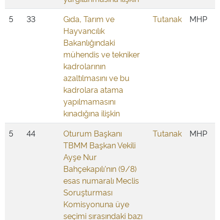
5
33
Gıda, Tarım ve
Tutanak
MHP
Hayvancılık
Bakanlığındaki
mühendis ve tekniker
kadrolarının
azaltılmasını ve bu
kadrolara atama
yapılmamasını
kınadığına ilişkin
5
44
Oturum Başkanı
Tutanak
MHP
TBMM Başkan Vekili
Ayşe Nur
Bahçekapılı'nın (9/8)
esas numaralı Meclis
Soruşturması
Komisyonuna üye
seçimi sırasındaki bazı