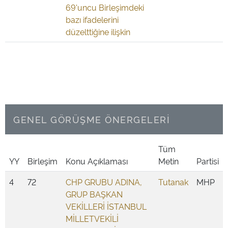
69'uncu Birleşimdeki
bazı ifadelerini
düzelttiğine ilişkin
GENEL GÖRÜŞME ÖNERGELERİ
Tüm
YY
Birleşim
Konu Açıklaması
Metin
Partisi
4
72
CHP GRUBU ADINA,
Tutanak
MHP
GRUP BAŞKAN
VEKİLLERİ İSTANBUL
MİLLETVEKİLİ