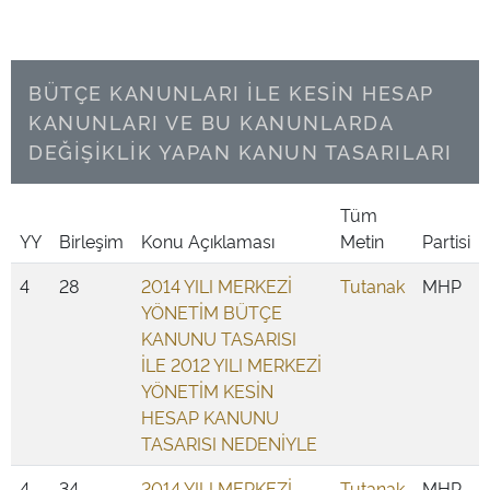
BÜTÇE KANUNLARI İLE KESİN HESAP
KANUNLARI VE BU KANUNLARDA
DEĞİŞİKLİK YAPAN KANUN TASARILARI
Tüm
YY
Birleşim
Konu Açıklaması
Metin
Partisi
4
28
2014 YILI MERKEZİ
Tutanak
MHP
YÖNETİM BÜTÇE
KANUNU TASARISI
İLE 2012 YILI MERKEZİ
YÖNETİM KESİN
HESAP KANUNU
TASARISI NEDENİYLE
4
34
2014 YILI MERKEZİ
Tutanak
MHP