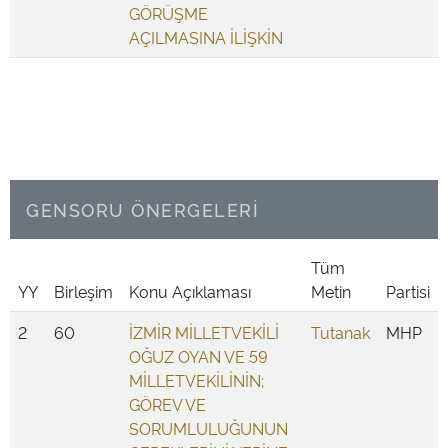
GÖRÜŞME
AÇILMASINA İLİŞKİN
GENSORU ÖNERGELERİ
Tüm
YY
Birleşim
Konu Açıklaması
Metin
Partisi
2
60
İZMİR MİLLETVEKİLİ
Tutanak
MHP
OĞUZ OYAN VE 59
MİLLETVEKİLİNİN;
GÖREV VE
SORUMLULUĞUNUN