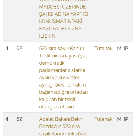
MADDESİ ÜZERİNDE
ŞAHSI ADINA YAPTIĞI
KONUŞMASINDAKİ
BAZI İFADELERİNE
İLİŞKİN
4
62
523 sıra sayılı Kanun
Tutanak
MHP
Teklifi'nin Anayasa'ya,
demokratik
parlamenter sisteme
aykırı ve kuvvetler
ayrılığı ilkesi ile hâkim
bağımsızlığını ortadan
kaldıran bir teklif
olduğuna ilişkin
4
62
Adalet Bakanı Bekir
Tutanak
MHP
Bozdağ'ın 523 sıra
sayılı Kanun Teklifi'yle