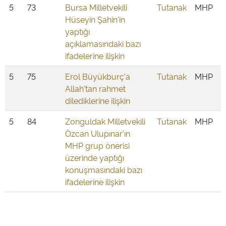
5
73
Bursa Milletvekili
Tutanak
MHP
Hüseyin Şahin'in
yaptığı
açıklamasındaki bazı
ifadelerine ilişkin
5
75
Erol Büyükburç'a
Tutanak
MHP
Allah'tan rahmet
dilediklerine ilişkin
5
84
Zonguldak Milletvekili
Tutanak
MHP
Özcan Ulupınar'ın
MHP grup önerisi
üzerinde yaptığı
konuşmasındaki bazı
ifadelerine ilişkin