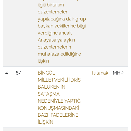
ilgili birtakım
düzenlemeler
yapılacağına dair grup
başkan vekillerine bilgi
verdiğine ancak
Anayasa'ya aykırı
düzenlemelerin
muhafaza edildiğine
ilişkin
4
87
BİNGÖL
Tutanak
MHP
MİLLETVEKİLİ İDRİS
BALUKEN'İN
SATAŞMA
NEDENİYLE YAPTIĞI
KONUŞMASINDAKİ
BAZI İFADELERİNE
İLİŞKİN