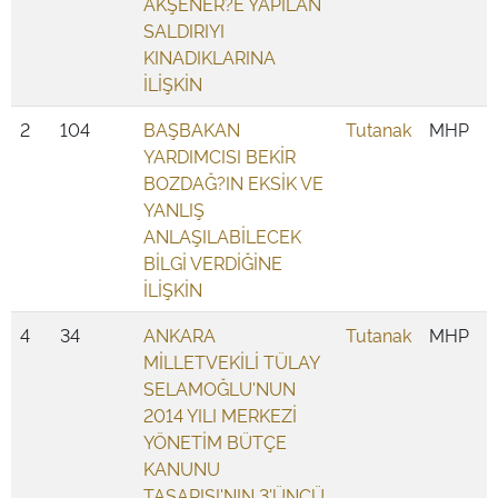
AKŞENER?E YAPILAN
SALDIRIYI
KINADIKLARINA
İLİŞKİN
2
104
BAŞBAKAN
Tutanak
MHP
YARDIMCISI BEKİR
BOZDAĞ?IN EKSİK VE
YANLIŞ
ANLAŞILABİLECEK
BİLGİ VERDİĞİNE
İLİŞKİN
4
34
ANKARA
Tutanak
MHP
MİLLETVEKİLİ TÜLAY
SELAMOĞLU'NUN
2014 YILI MERKEZİ
YÖNETİM BÜTÇE
KANUNU
TASARISI'NIN 3'ÜNCÜ