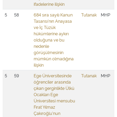
ifadelerine ilişkin
5
58
684 sıra sayılı Kanun
Tutanak
MHP
Tasarısı'nın Anayasa
ve İç Tüzük
hükümlerine aykırı
olduğuna ve bu
nedenle
görüşülmesinin
mümkün olmadığına
ilişkin
5
59
Ege Üniversitesinde
Tutanak
MHP
öğrenciler arasında
çıkan gerginlikte Ülkü
Ocakları Ege
Üniversitesi mensubu
Fırat Yılmaz
Çakıroğlu'nun