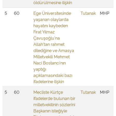
öldürülmesine ilişkin
5
60
Ege Üniversitesinde
Tutanak
MHP
yaşanan olaylarda
hayatını kaybeden
Fırat Yılmaz
Çavuşoğlu'na
Allah'tan rahmet
dilediğine ve Amasya
Milletvekili Mehmet
Naci Bostancı'nın
yaptığı
açıklamasındaki bazı
ifadelerine ilişkin
5
60
Mecliste Kürtçe
Tutanak
MHP
ifadelerde bulunan bir
milletvekilinin sözlerini
Başkanın isteğiyle