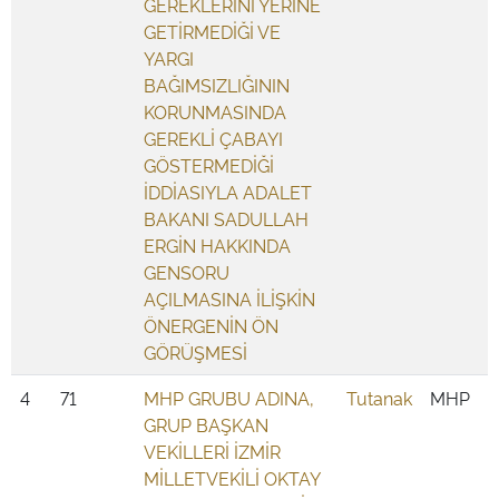
GEREKLERİNİ YERİNE
GETİRMEDİĞİ VE
YARGI
BAĞIMSIZLIĞININ
KORUNMASINDA
GEREKLİ ÇABAYI
GÖSTERMEDİĞİ
İDDİASIYLA ADALET
BAKANI SADULLAH
ERGİN HAKKINDA
GENSORU
AÇILMASINA İLİŞKİN
ÖNERGENİN ÖN
GÖRÜŞMESİ
4
71
MHP GRUBU ADINA,
Tutanak
MHP
GRUP BAŞKAN
VEKİLLERİ İZMİR
MİLLETVEKİLİ OKTAY