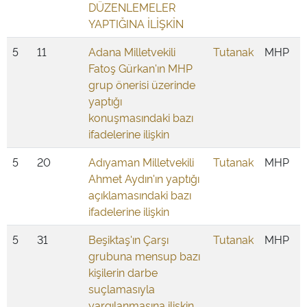
DÜZENLEMELER
YAPTIĞINA İLİŞKİN
5
11
Adana Milletvekili
Tutanak
MHP
Fatoş Gürkan'ın MHP
grup önerisi üzerinde
yaptığı
konuşmasındaki bazı
ifadelerine ilişkin
5
20
Adıyaman Milletvekili
Tutanak
MHP
Ahmet Aydın'ın yaptığı
açıklamasındaki bazı
ifadelerine ilişkin
5
31
Beşiktaş'ın Çarşı
Tutanak
MHP
grubuna mensup bazı
kişilerin darbe
suçlamasıyla
yargılanmasına ilişkin