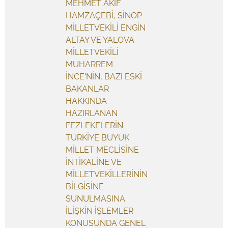
MEHMET AKİF
HAMZAÇEBİ, SİNOP
MİLLETVEKİLİ ENGİN
ALTAY VE YALOVA
MİLLETVEKİLİ
MUHARREM
İNCE'NİN, BAZI ESKİ
BAKANLAR
HAKKINDA
HAZIRLANAN
FEZLEKELERİN
TÜRKİYE BÜYÜK
MİLLET MECLİSİNE
İNTİKALİNE VE
MİLLETVEKİLLERİNİN
BİLGİSİNE
SUNULMASINA
İLİŞKİN İŞLEMLER
KONUSUNDA GENEL