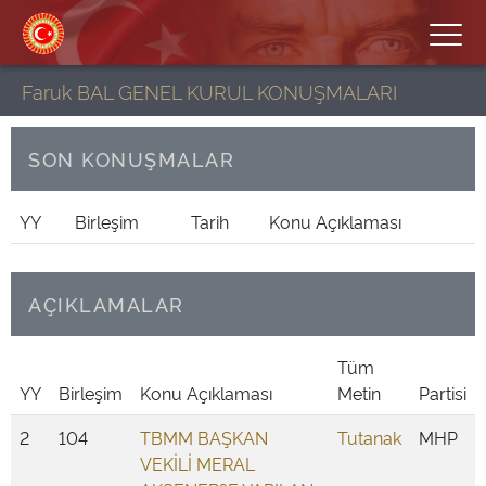
Faruk BAL GENEL KURUL KONUŞMALARI
SON KONUŞMALAR
YY
Birleşim
Tarih
Konu Açıklaması
AÇIKLAMALAR
Tüm
YY
Birleşim
Konu Açıklaması
Metin
Partisi
2
104
TBMM BAŞKAN
Tutanak
MHP
VEKİLİ MERAL