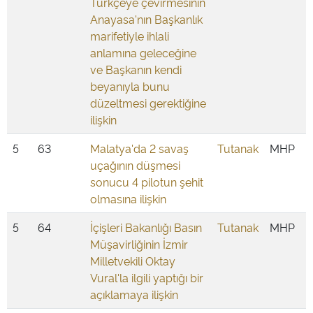
Türkçeye çevirmesinin
Anayasa'nın Başkanlık
marifetiyle ihlali
anlamına geleceğine
ve Başkanın kendi
beyanıyla bunu
düzeltmesi gerektiğine
ilişkin
5
63
Malatya'da 2 savaş
Tutanak
MHP
uçağının düşmesi
sonucu 4 pilotun şehit
olmasına ilişkin
5
64
İçişleri Bakanlığı Basın
Tutanak
MHP
Müşavirliğinin İzmir
Milletvekili Oktay
Vural'la ilgili yaptığı bir
açıklamaya ilişkin