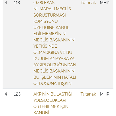
4
113
(9/8) ESAS
Tutanak
MHP
NUMARALI MECLİS
SORUŞTURMASI
KOMİSYONU
ÜYELİĞİNE KABUL
EDİLMEMESİNİN
MECLİS BAŞKANININ
YETKİSİNDE
OLMADIĞINA VE BU
DURUM ANAYASA'YA
AYKIRI OLDUĞUNDAN
MECLİS BAŞKANININ
BU İŞLEMİNİN HATALI
OLDUĞUNA İLİŞKİN
4
123
AKP'NİN BULAŞTIĞI
Tutanak
MHP
YOLSUZLUKLARI
ÖRTEBİLMEK İÇİN
KANUNİ