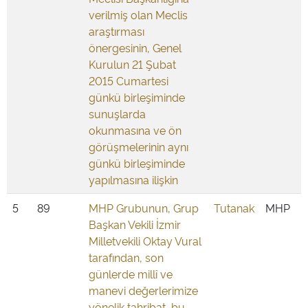
verilmiş olan Meclis
araştırması
önergesinin, Genel
Kurulun 21 Şubat
2015 Cumartesi
günkü birleşiminde
sunuşlarda
okunmasına ve ön
görüşmelerinin aynı
günkü birleşiminde
yapılmasına ilişkin
5
89
MHP Grubunun, Grup
Tutanak
MHP
Başkan Vekili İzmir
Milletvekili Oktay Vural
tarafından, son
günlerde millî ve
manevi değerlerimize
yönelik tahribat, bu