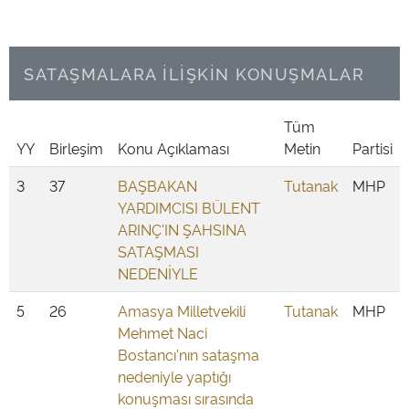
SATAŞMALARA İLİŞKİN KONUŞMALAR
Tüm
YY
Birleşim
Konu Açıklaması
Metin
Partisi
3
37
BAŞBAKAN
Tutanak
MHP
YARDIMCISI BÜLENT
ARINÇ'IN ŞAHSINA
SATAŞMASI
NEDENİYLE
5
26
Amasya Milletvekili
Tutanak
MHP
Mehmet Naci
Bostancı'nın sataşma
nedeniyle yaptığı
konuşması sırasında