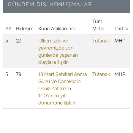
GÜNDEM DIŞI KONUŞMALAR
Tüm
YY
Birleşim
Konu Açıklaması
Metin
Partisi
5
12
Ülkemizde ve
Tutanak
MHP
çevremizde son
günlerde yaşanan
olaylara ilişkin
5
79
18 Mart Şehitleri Anma
Tutanak
MHP
Günü ve Çanakkale
Deniz Zaferi'nin
100'üncü yıl
dönümüne ilişkin