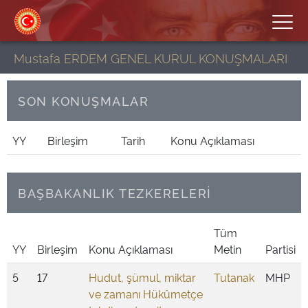
Mustafa ERDEM GENEL KURUL KONUŞMALARI
SON KONUŞMALAR
YY
Birleşim
Tarih
Konu Açıklaması
BAŞBAKANLIK TEZKERELERİ
Tüm
YY
Birleşim
Konu Açıklaması
Metin
Partisi
5
17
Hudut, şümul, miktar
Tutanak
MHP
ve zamanı Hükûmetçe