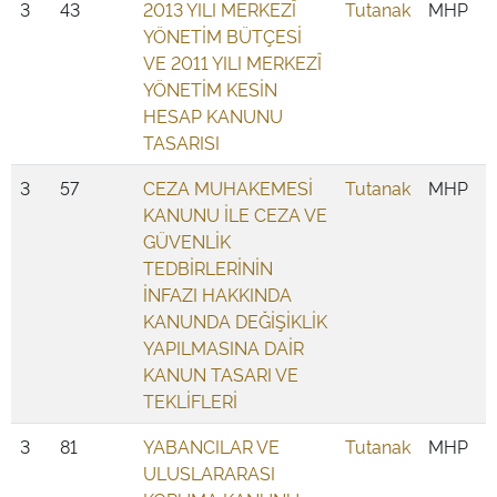
3
43
2013 YILI MERKEZÎ
Tutanak
MHP
YÖNETİM BÜTÇESİ
VE 2011 YILI MERKEZÎ
YÖNETİM KESİN
HESAP KANUNU
TASARISI
3
57
CEZA MUHAKEMESİ
Tutanak
MHP
KANUNU İLE CEZA VE
GÜVENLİK
TEDBİRLERİNİN
İNFAZI HAKKINDA
KANUNDA DEĞİŞİKLİK
YAPILMASINA DAİR
KANUN TASARI VE
TEKLİFLERİ
3
81
YABANCILAR VE
Tutanak
MHP
ULUSLARARASI