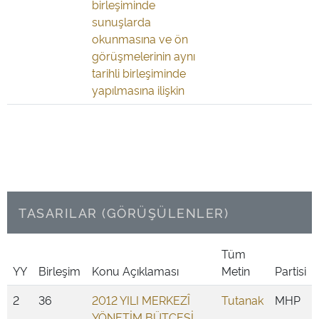
birleşiminde
sunuşlarda
okunmasına ve ön
görüşmelerinin aynı
tarihli birleşiminde
yapılmasına ilişkin
TASARILAR (GÖRÜŞÜLENLER)
Tüm
YY
Birleşim
Konu Açıklaması
Metin
Partisi
2
36
2012 YILI MERKEZÎ
Tutanak
MHP
YÖNETİM BÜTÇESİ