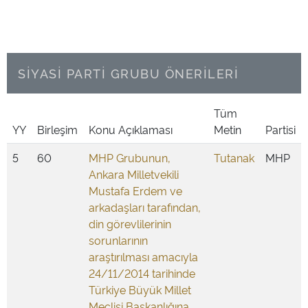
SİYASİ PARTİ GRUBU ÖNERİLERİ
Tüm
YY
Birleşim
Konu Açıklaması
Metin
Partisi
5
60
MHP Grubunun,
Tutanak
MHP
Ankara Milletvekili
Mustafa Erdem ve
arkadaşları tarafından,
din görevlilerinin
sorunlarının
araştırılması amacıyla
24/11/2014 tarihinde
Türkiye Büyük Millet
Meclisi Başkanlığına