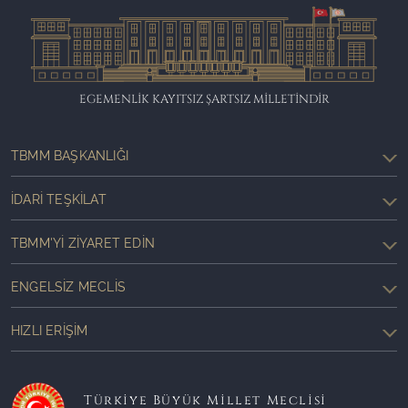
EGEMENLİK KAYITSIZ ŞARTSIZ MİLLETİNDİR
TBMM BAŞKANLIĞI
İDARI TEŞKILAT
TBMM'YI ZIYARET EDIN
ENGELSIZ MECLIS
HIZLI ERIŞIM
Türkiye Büyük Millet Meclisi