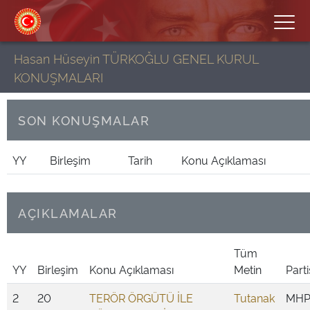
Hasan Hüseyin TÜRKOĞLU GENEL KURUL
KONUŞMALARI
SON KONUŞMALAR
YY
Birleşim
Tarih
Konu Açıklaması
AÇIKLAMALAR
Tüm
YY
Birleşim
Konu Açıklaması
Metin
Parti
2
20
TERÖR ÖRGÜTÜ İLE
Tutanak
MH