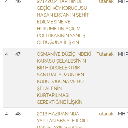
4
46
9/1/2014 TARİHİNDE
Tutanak
MH
GEÇİCİ KÖY KORUCUSU
HASAN ERCAN'IN ŞEHİT
EDİLMESİNE VE
HÜKÛMETİN AÇILIM
POLİTİKASININ YANLIŞ
OLDUĞUNA İLİŞKİN
4
47
OSMANİYE DÜZİÇİ'NDEKİ
Tutanak
MH
KARASU ŞELALESİ'NİN
BİR HİDROELEKTRİK
SANTRAL YÜZÜNDEN
KURUDUĞUNA VE BU
ŞELALENİN
KURTARILMASI
GEREKTİĞİNE İLİŞKİN
4
48
2013 HAZİRANINDA
Tutanak
MH
YAPILAN SBS'YLE İLGİLİ
DANIŞTAYIN VERDİĞİ