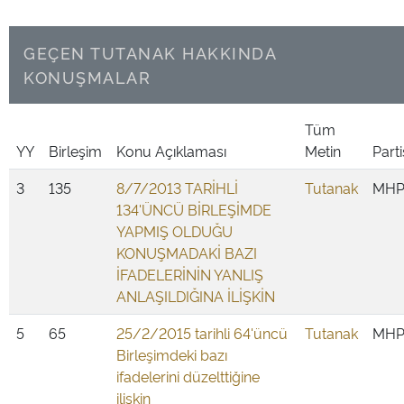
GEÇEN TUTANAK HAKKINDA
KONUŞMALAR
Tüm
YY
Birleşim
Konu Açıklaması
Metin
Parti
3
135
8/7/2013 TARİHLİ
Tutanak
MH
134'ÜNCÜ BİRLEŞİMDE
YAPMIŞ OLDUĞU
KONUŞMADAKİ BAZI
İFADELERİNİN YANLIŞ
ANLAŞILDIĞINA İLİŞKİN
5
65
25/2/2015 tarihli 64'üncü
Tutanak
MH
Birleşimdeki bazı
ifadelerini düzelttiğine
ilişkin