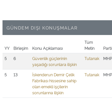
GÜNDEM DIŞI KONUŞMALAR
Tüm
YY
Birleşim
Konu Açıklaması
Metin
Parti
5
6
Güvenlik güçlerinin
Tutanak
MH
yaşadığı sorunlara ilişkin
5
13
İskenderun Demir Çelik
Tutanak
MH
Fabrikası hissesine sahip
olan emekli işçilerin
sorunlarına ilişkin