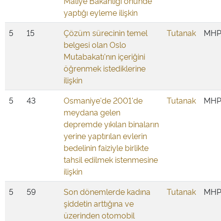
Maliye Bakanlığı önünde
yaptığı eyleme ilişkin
5
15
Çözüm sürecinin temel
Tutanak
MH
belgesi olan Oslo
Mutabakatı'nın içeriğini
öğrenmek istediklerine
ilişkin
5
43
Osmaniye'de 2001'de
Tutanak
MH
meydana gelen
depremde yıkılan binaların
yerine yaptırılan evlerin
bedelinin faiziyle birlikte
tahsil edilmek istenmesine
ilişkin
5
59
Son dönemlerde kadına
Tutanak
MH
şiddetin arttığına ve
üzerinden otomobil