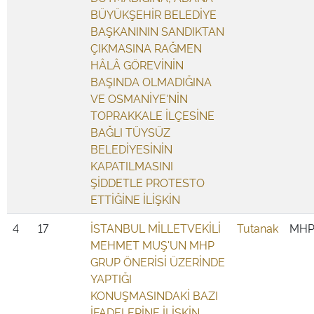
BÜYÜKŞEHİR BELEDİYE
BAŞKANININ SANDIKTAN
ÇIKMASINA RAĞMEN
HÂLÂ GÖREVİNİN
BAŞINDA OLMADIĞINA
VE OSMANİYE'NİN
TOPRAKKALE İLÇESİNE
BAĞLI TÜYSÜZ
BELEDİYESİNİN
KAPATILMASINI
ŞİDDETLE PROTESTO
ETTİĞİNE İLİŞKİN
4
17
İSTANBUL MİLLETVEKİLİ
Tutanak
MH
MEHMET MUŞ'UN MHP
GRUP ÖNERİSİ ÜZERİNDE
YAPTIĞI
KONUŞMASINDAKİ BAZI
İFADELERİNE İLİŞKİN