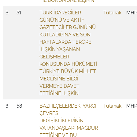
3
51
TÜRK İDARECİLER
Tutanak
MH
GÜNÜ'NÜ VE AKTİF
GAZETECİLER GÜNÜ'NÜ
KUTLADIĞINA VE SON
HAFTALARDA TERÖRE
İLİŞKİN YAŞANAN
GELİŞMELER
KONUSUNDA HÜKÛMETİ
TÜRKİYE BÜYÜK MİLLET
MECLİSİNE BİLGİ
VERMEYE DAVET
ETTİĞİNE İLİŞKİN
3
58
BAZI İLÇELERDEKİ YARGI
Tutanak
MH
ÇEVRESİ
DEĞİŞİKLİKLERİNİN
VATANDAŞLARI MAĞDUR
ETTİĞİNE VE BU