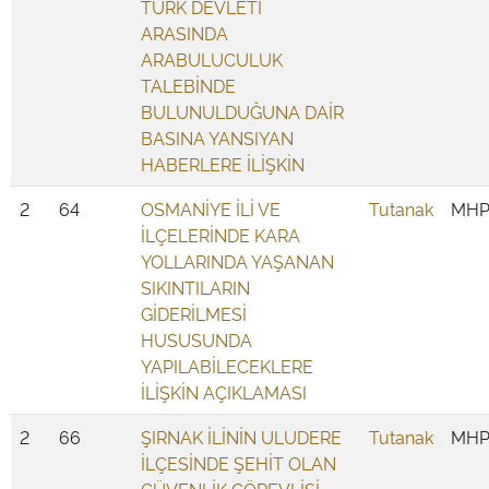
TÜRK DEVLETİ
ARASINDA
ARABULUCULUK
TALEBİNDE
BULUNULDUĞUNA DAİR
BASINA YANSIYAN
HABERLERE İLİŞKİN
2
64
OSMANİYE İLİ VE
Tutanak
MH
İLÇELERİNDE KARA
YOLLARINDA YAŞANAN
SIKINTILARIN
GİDERİLMESİ
HUSUSUNDA
YAPILABİLECEKLERE
İLİŞKİN AÇIKLAMASI
2
66
ŞIRNAK İLİNİN ULUDERE
Tutanak
MH
İLÇESİNDE ŞEHİT OLAN