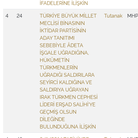
İFADELERİNE İLİŞKİN
4
24
TÜRKİYE BÜYÜK MİLLET
Tutanak
MH
MECLİSİ BİNASININ
İKTİDAR PARTİSİNİN
ADAY TANITIMI
SEBEBİYLE ÂDETA
İŞGALE UĞRADIĞINA,
HÜKÛMETİN
TÜRKMENLERİN
UĞRADIĞI SALDIRILARA
SEYİRCİ KALDIĞINA VE
SALDIRIYA UĞRAYAN
IRAK TÜRKMEN CEPHESİ
LİDERİ ERŞAD SALİHİ'YE
GEÇMİŞ OLSUN
DİLEĞİNDE
BULUNDUĞUNA İLİŞKİN