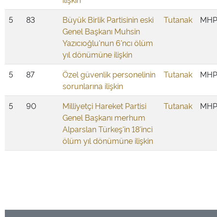
5
83
Büyük Birlik Partisinin eski
Tutanak
MH
Genel Başkanı Muhsin
Yazıcıoğlu'nun 6'ncı ölüm
yıl dönümüne ilişkin
5
87
Özel güvenlik personelinin
Tutanak
MH
sorunlarına ilişkin
5
90
Milliyetçi Hareket Partisi
Tutanak
MH
Genel Başkanı merhum
Alparslan Türkeş'in 18'inci
ölüm yıl dönümüne ilişkin