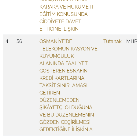
KARARA VE HÜKÛMETİ
EĞİTİM KONUSUNDA
CİDDİYETE DAVET
ETTİĞİNE İLİŞKİN
4
56
OSMANİYE'DE
Tutanak
MH
TELEKOMÜNİKASYON VE
KUYUMCULUK
ALANINDA FAALİYET
GÖSTEREN ESNAFIN
KREDİ KARTLARINA
TAKSİT SINIRLAMASI
GETİREN
DÜZENLEMEDEN
ŞİKÂYETÇİ OLDUĞUNA
VE BU DÜZENLEMENİN
GÖZDEN GEÇİRİLMESİ
GEREKTİĞİNE İLİŞKİN A