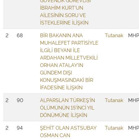
GÜVENLİK GÖREVLİSİ
İBRAHİM KURT'UN
AİLESİNİN SORU VE
İSTEKLERİNE İLİŞKİN
2
68
BİR BAKANIN ANA
Tutanak
MH
MUHALEFET PARTİSİYLE
İLGİLİ BEYANI İLE
ARDAHAN MİLLETVEKİLİ
ORHAN ATALAY'IN
GÜNDEM DIŞI
KONUŞMASINDAKİ BİR
İFADESİNE İLİŞKİN
2
90
ALPARSLAN TÜRKEŞ'İN
Tutanak
MH
ÖLÜMÜNÜN 15'İNCİ YIL
DÖNÜMÜNE İLİŞKİN
2
94
ŞEHİT OLAN ASTSUBAY
Tutanak
MH
OSMAN CAN