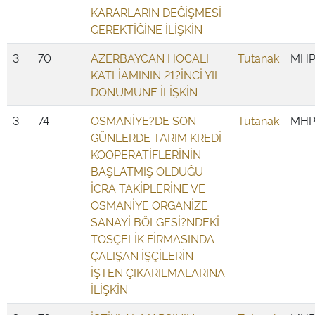
KARARLARIN DEĞİŞMESİ
GEREKTİĞİNE İLİŞKİN
3
70
AZERBAYCAN HOCALI
Tutanak
MH
KATLİAMININ 21?İNCİ YIL
DÖNÜMÜNE İLİŞKİN
3
74
OSMANİYE?DE SON
Tutanak
MH
GÜNLERDE TARIM KREDİ
KOOPERATİFLERİNİN
BAŞLATMIŞ OLDUĞU
İCRA TAKİPLERİNE VE
OSMANİYE ORGANİZE
SANAYİ BÖLGESİ?NDEKİ
TOSÇELİK FİRMASINDA
ÇALIŞAN İŞÇİLERİN
İŞTEN ÇIKARILMALARINA
İLİŞKİN