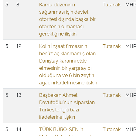
5
8
Kamu düzeninin
Tutanak
MH
sağlanması için devlet
otoritesi dışında başka bir
otoritenin olmaması
gerektiğine ilişkin
5
12
Kolin İnşaat firmasının
Tutanak
MH
henüz açıklanmamış olan
Danıştay kararını elde
etmesinin bir yargı ayıbı
olduğuna ve 6 bin zeytin
ağacını katletmesine ilişkin
5
13
Başbakan Ahmet
Tutanak
MH
Davutoğlu'nun Alparslan
Türkeş'le ilgili bazı
ifadelerine ilişkin
5
14
TÜRK BÜRO-SEN'in
Tutanak
MH