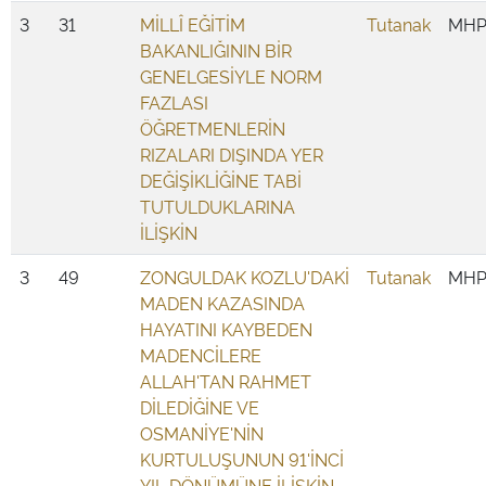
3
31
MİLLÎ EĞİTİM
Tutanak
MH
BAKANLIĞININ BİR
GENELGESİYLE NORM
FAZLASI
ÖĞRETMENLERİN
RIZALARI DIŞINDA YER
DEĞİŞİKLİĞİNE TABİ
TUTULDUKLARINA
İLİŞKİN
3
49
ZONGULDAK KOZLU'DAKİ
Tutanak
MH
MADEN KAZASINDA
HAYATINI KAYBEDEN
MADENCİLERE
ALLAH'TAN RAHMET
DİLEDİĞİNE VE
OSMANİYE'NİN
KURTULUŞUNUN 91'İNCİ
YIL DÖNÜMÜNE İLİŞKİN