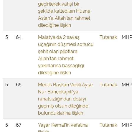
geçirilerek vahşi bir
şekilde katledilen Hüsne
Aslan'a Allah'tan rahmet
dilediğine ilişkin
5
64
Malatya'da 2 savaş
Tutanak
MH
uçağının düşmesi sonucu
şehit olan pilotlara
Allah'tan rahmet,
yakınlarına başsağlığı
dilediğine ilişkin
5
65
Meclis Başkan Vekili Ayşe
Tutanak
MH
Nur Bahçekapılı'ya
rahatsızlığından dolayı
geçmiş olsun dileğinde
bulunduklarına ilişkin
5
67
Yaşar Kemal'in vefatına
Tutanak
MH
ilişkin