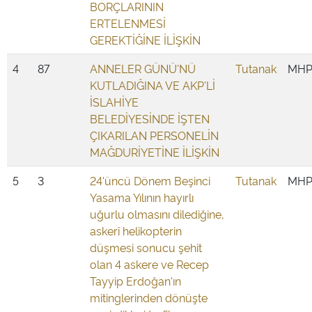
BORÇLARININ
ERTELENMESİ
GEREKTİĞİNE İLİŞKİN
4
87
ANNELER GÜNÜ'NÜ
Tutanak
MH
KUTLADIĞINA VE AKP'Lİ
İSLAHİYE
BELEDİYESİNDE İŞTEN
ÇIKARILAN PERSONELİN
MAĞDURİYETİNE İLİŞKİN
5
3
24'üncü Dönem Beşinci
Tutanak
MH
Yasama Yılının hayırlı
uğurlu olmasını dilediğine,
askerî helikopterin
düşmesi sonucu şehit
olan 4 askere ve Recep
Tayyip Erdoğan'ın
mitinglerinden dönüşte