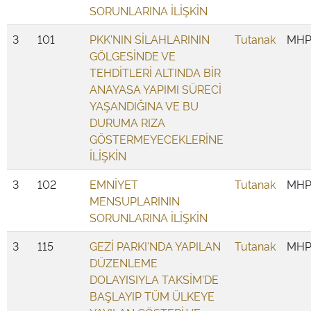
SORUNLARINA İLİŞKİN
3
101
PKK'NIN SİLAHLARININ
Tutanak
MH
GÖLGESİNDE VE
TEHDİTLERİ ALTINDA BİR
ANAYASA YAPIMI SÜRECİ
YAŞANDIĞINA VE BU
DURUMA RIZA
GÖSTERMEYECEKLERİNE
İLİŞKİN
3
102
EMNİYET
Tutanak
MH
MENSUPLARININ
SORUNLARINA İLİŞKİN
3
115
GEZİ PARKI'NDA YAPILAN
Tutanak
MH
DÜZENLEME
DOLAYISIYLA TAKSİM'DE
BAŞLAYIP TÜM ÜLKEYE