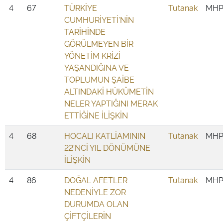
4
67
TÜRKİYE
Tutanak
MH
CUMHURİYETİ'NİN
TARİHİNDE
GÖRÜLMEYEN BİR
YÖNETİM KRİZİ
YAŞANDIĞINA VE
TOPLUMUN ŞAİBE
ALTINDAKİ HÜKÛMETİN
NELER YAPTIĞINI MERAK
ETTİĞİNE İLİŞKİN
4
68
HOCALI KATLİAMININ
Tutanak
MH
22'NCİ YIL DÖNÜMÜNE
İLİŞKİN
4
86
DOĞAL AFETLER
Tutanak
MH
NEDENİYLE ZOR
DURUMDA OLAN
ÇİFTÇİLERİN