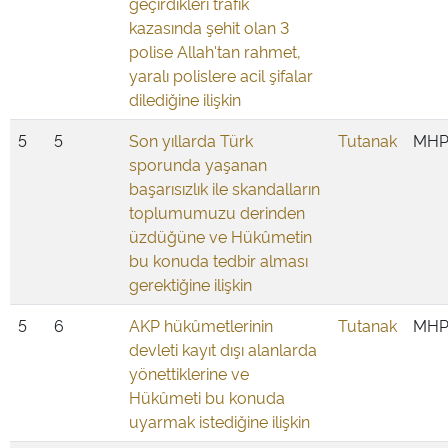
geçirdikleri trafik
kazasında şehit olan 3
polise Allah'tan rahmet,
yaralı polislere acil şifalar
dilediğine ilişkin
5
5
Son yıllarda Türk
Tutanak
MH
sporunda yaşanan
başarısızlık ile skandalların
toplumumuzu derinden
üzdüğüne ve Hükûmetin
bu konuda tedbir alması
gerektiğine ilişkin
5
6
AKP hükûmetlerinin
Tutanak
MH
devleti kayıt dışı alanlarda
yönettiklerine ve
Hükûmeti bu konuda
uyarmak istediğine ilişkin