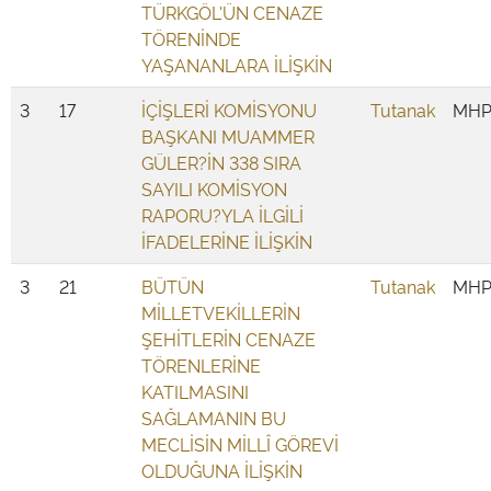
TÜRKGÖL'ÜN CENAZE
TÖRENİNDE
YAŞANANLARA İLİŞKİN
3
17
İÇİŞLERİ KOMİSYONU
Tutanak
MH
BAŞKANI MUAMMER
GÜLER?İN 338 SIRA
SAYILI KOMİSYON
RAPORU?YLA İLGİLİ
İFADELERİNE İLİŞKİN
3
21
BÜTÜN
Tutanak
MH
MİLLETVEKİLLERİN
ŞEHİTLERİN CENAZE
TÖRENLERİNE
KATILMASINI
SAĞLAMANIN BU
MECLİSİN MİLLÎ GÖREVİ
OLDUĞUNA İLİŞKİN