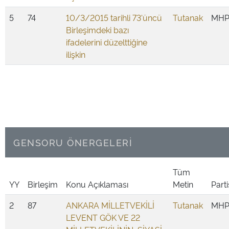
5
74
10/3/2015 tarihli 73'üncü
Tutanak
MH
Birleşimdeki bazı
ifadelerini düzelttiğine
ilişkin
GENSORU ÖNERGELERİ
Tüm
YY
Birleşim
Konu Açıklaması
Metin
Parti
2
87
ANKARA MİLLETVEKİLİ
Tutanak
MH
LEVENT GÖK VE 22