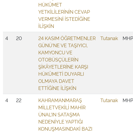
HÜKÛMET
YETKİLİLERİNİN CEVAP
VERMESİNİ İSTEDİĞİNE
İLİŞKİN
4
20
24 KASIM ÖĞRETMENLER
Tutanak
MH
GÜNÜ'NE VE TAŞIYICI,
KAMYONCU VE
OTOBÜSÇÜLERİN
ŞİKÂYETLERİNE KARŞI
HÜKÛMETİ DUYARLI
OLMAYA DAVET
ETTİĞİNE İLİŞKİN
4
22
KAHRAMANMARAŞ
Tutanak
MH
MİLLETVEKİLİ MAHİR
ÜNAL'IN SATAŞMA
NEDENİYLE YAPTIĞI
KONUŞMASINDAKİ BAZI