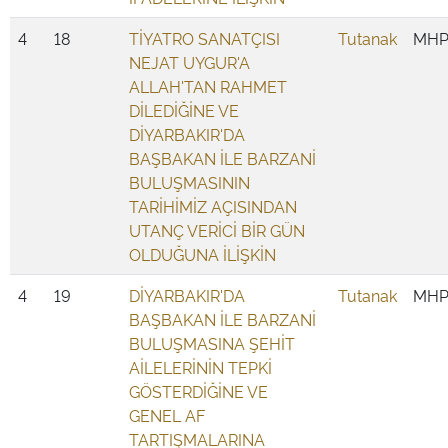
4
18
TİYATRO SANATÇISI
Tutanak
MH
NEJAT UYGUR'A
ALLAH'TAN RAHMET
DİLEDİĞİNE VE
DİYARBAKIR'DA
BAŞBAKAN İLE BARZANİ
BULUŞMASININ
TARİHİMİZ AÇISINDAN
UTANÇ VERİCİ BİR GÜN
OLDUĞUNA İLİŞKİN
4
19
DİYARBAKIR'DA
Tutanak
MH
BAŞBAKAN İLE BARZANİ
BULUŞMASINA ŞEHİT
AİLELERİNİN TEPKİ
GÖSTERDİĞİNE VE
GENEL AF
TARTIŞMALARINA