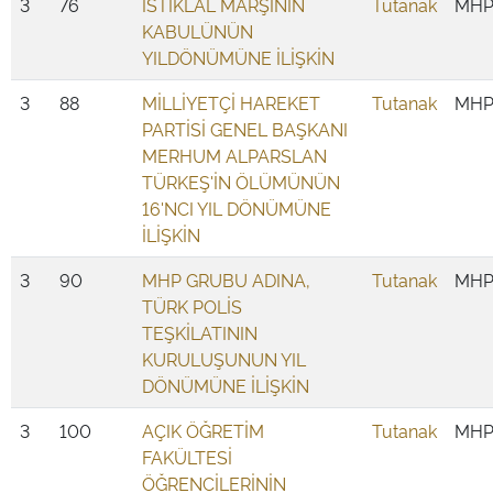
3
76
İSTİKLAL MARŞININ
Tutanak
MH
KABULÜNÜN
YILDÖNÜMÜNE İLİŞKİN
3
88
MİLLİYETÇİ HAREKET
Tutanak
MH
PARTİSİ GENEL BAŞKANI
MERHUM ALPARSLAN
TÜRKEŞ'İN ÖLÜMÜNÜN
16'NCI YIL DÖNÜMÜNE
İLİŞKİN
3
90
MHP GRUBU ADINA,
Tutanak
MH
TÜRK POLİS
TEŞKİLATININ
KURULUŞUNUN YIL
DÖNÜMÜNE İLİŞKİN
3
100
AÇIK ÖĞRETİM
Tutanak
MH
FAKÜLTESİ
ÖĞRENCİLERİNİN