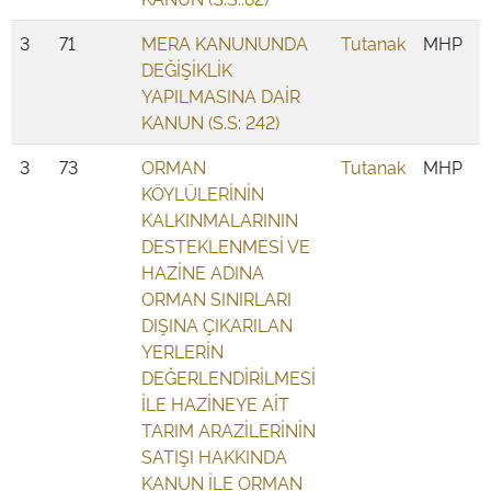
3
71
MERA KANUNUNDA
Tutanak
MHP
DEĞİŞİKLİK
YAPILMASINA DAİR
KANUN (S.S: 242)
3
73
ORMAN
Tutanak
MHP
KÖYLÜLERİNİN
KALKINMALARININ
DESTEKLENMESİ VE
HAZİNE ADINA
ORMAN SINIRLARI
DIŞINA ÇIKARILAN
YERLERİN
DEĞERLENDİRİLMESİ
İLE HAZİNEYE AİT
TARIM ARAZİLERİNİN
SATIŞI HAKKINDA
KANUN İLE ORMAN