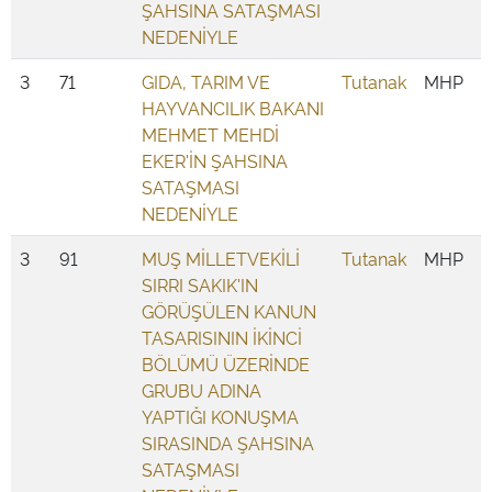
ŞAHSINA SATAŞMASI
NEDENİYLE
3
71
GIDA, TARIM VE
Tutanak
MHP
HAYVANCILIK BAKANI
MEHMET MEHDİ
EKER'İN ŞAHSINA
SATAŞMASI
NEDENİYLE
3
91
MUŞ MİLLETVEKİLİ
Tutanak
MHP
SIRRI SAKIK'IN
GÖRÜŞÜLEN KANUN
TASARISININ İKİNCİ
BÖLÜMÜ ÜZERİNDE
GRUBU ADINA
YAPTIĞI KONUŞMA
SIRASINDA ŞAHSINA
SATAŞMASI