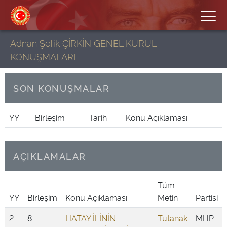
Adnan Şefik ÇİRKİN GENEL KURUL
KONUŞMALARI
SON KONUŞMALAR
YY
Birleşim
Tarih
Konu Açıklaması
AÇIKLAMALAR
Tüm
YY
Birleşim
Konu Açıklaması
Metin
Partisi
2
8
HATAY İLİNİN
Tutanak
MHP