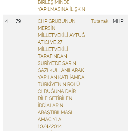
BİRLEŞİMİNDE
YAPILMASINA İLİŞKİN
4
79
CHP GRUBUNUN,
Tutanak
MHP
MERSİN
MİLLETVEKİLİ AYTUĞ
ATICI VE 27
MİLLETVEKİLİ
TARAFINDAN
SURİYE'DE SARİN
GAZI KULLANILARAK
YAPILAN KATLİAMDA
TÜRKİYE'NİN ROLÜ
OLDUĞUNA DAİR
DİLE GETİRİLEN
İDDİALARIN
ARAŞTIRILMASI
AMACIYLA
10/4/2014