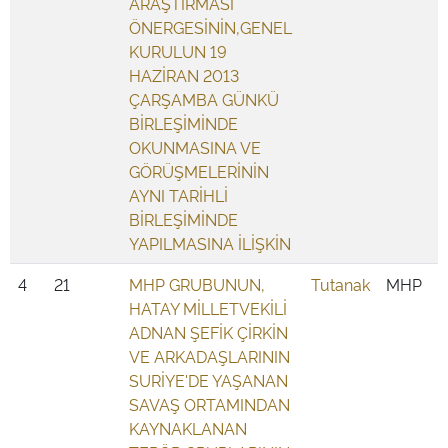
ARAŞTIRMASI
ÖNERGESİNİN,GENEL
KURULUN 19
HAZİRAN 2013
ÇARŞAMBA GÜNKÜ
BİRLEŞİMİNDE
OKUNMASINA VE
GÖRÜŞMELERİNİN
AYNI TARİHLİ
BİRLEŞİMİNDE
YAPILMASINA İLİŞKİN
4
21
MHP GRUBUNUN,
Tutanak
MHP
HATAY MİLLETVEKİLİ
ADNAN ŞEFİK ÇİRKİN
VE ARKADAŞLARININ
SURİYE'DE YAŞANAN
SAVAŞ ORTAMINDAN
KAYNAKLANAN