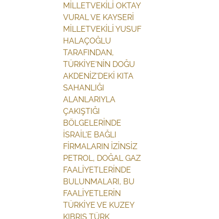
MİLLETVEKİLİ OKTAY
VURAL VE KAYSERİ
MİLLETVEKİLİ YUSUF
HALAÇOĞLU
TARAFINDAN,
TÜRKİYE'NİN DOĞU
AKDENİZ'DEKİ KITA
SAHANLIĞI
ALANLARIYLA
ÇAKIŞTIĞI
BÖLGELERİNDE
İSRAİL'E BAĞLI
FİRMALARIN İZİNSİZ
PETROL, DOĞAL GAZ
FAALİYETLERİNDE
BULUNMALARI, BU
FAALİYETLERİN
TÜRKİYE VE KUZEY
KIBRIS TÜRK