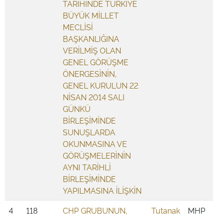
TARİHİNDE TÜRKİYE
BÜYÜK MİLLET
MECLİSİ
BAŞKANLIĞINA
VERİLMİŞ OLAN
GENEL GÖRÜŞME
ÖNERGESİNİN,
GENEL KURULUN 22
NİSAN 2014 SALI
GÜNKÜ
BİRLEŞİMİNDE
SUNUŞLARDA
OKUNMASINA VE
GÖRÜŞMELERİNİN
AYNI TARİHLİ
BİRLEŞİMİNDE
YAPILMASINA İLİŞKİN
4
118
CHP GRUBUNUN,
Tutanak
MHP