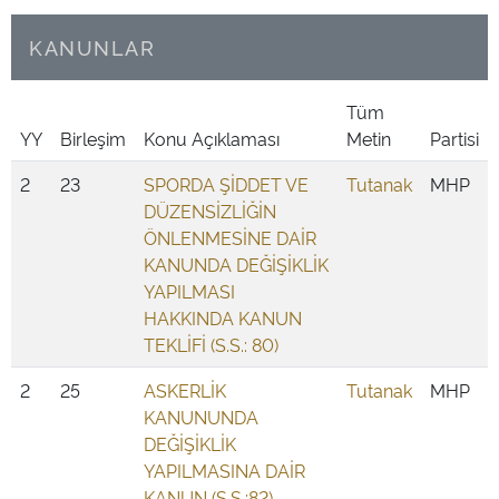
KANUNLAR
Tüm
YY
Birleşim
Konu Açıklaması
Metin
Partisi
2
23
SPORDA ŞİDDET VE
Tutanak
MHP
DÜZENSİZLİĞİN
ÖNLENMESİNE DAİR
KANUNDA DEĞİŞİKLİK
YAPILMASI
HAKKINDA KANUN
TEKLİFİ (S.S.: 80)
2
25
ASKERLİK
Tutanak
MHP
KANUNUNDA
DEĞİŞİKLİK
YAPILMASINA DAİR
KANUN (S.S.:82)