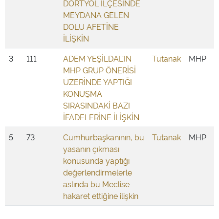
DÖRTYOL İLÇESİNDE
MEYDANA GELEN
DOLU AFETİNE
İLİŞKİN
3
111
ADEM YEŞİLDAL'IN
Tutanak
MHP
MHP GRUP ÖNERİSİ
ÜZERİNDE YAPTIĞI
KONUŞMA
SIRASINDAKİ BAZI
İFADELERİNE İLİŞKİN
5
73
Cumhurbaşkanının, bu
Tutanak
MHP
yasanın çıkması
konusunda yaptığı
değerlendirmelerle
aslında bu Meclise
hakaret ettiğine ilişkin