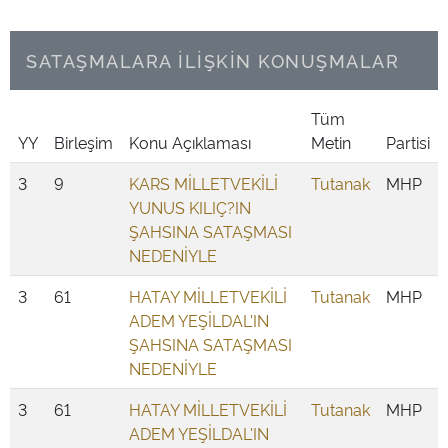
SATAŞMALARA İLİŞKİN KONUŞMALAR
Tüm
YY
Birleşim
Konu Açıklaması
Metin
Partisi
3
9
KARS MİLLETVEKİLİ
Tutanak
MHP
YUNUS KILIÇ?IN
ŞAHSINA SATAŞMASI
NEDENİYLE
3
61
HATAY MİLLETVEKİLİ
Tutanak
MHP
ADEM YEŞİLDAL'IN
ŞAHSINA SATAŞMASI
NEDENİYLE
3
61
HATAY MİLLETVEKİLİ
Tutanak
MHP
ADEM YEŞİLDAL'IN