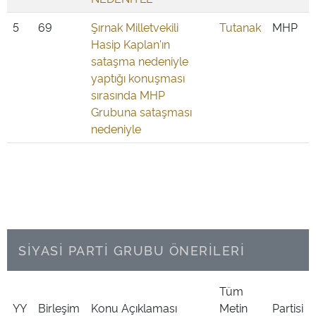
5
69
Şırnak Milletvekili
Tutanak
MHP
Hasip Kaplan'ın
sataşma nedeniyle
yaptığı konuşması
sırasında MHP
Grubuna sataşması
nedeniyle
SİYASİ PARTİ GRUBU ÖNERİLERİ
Tüm
YY
Birleşim
Konu Açıklaması
Metin
Partisi