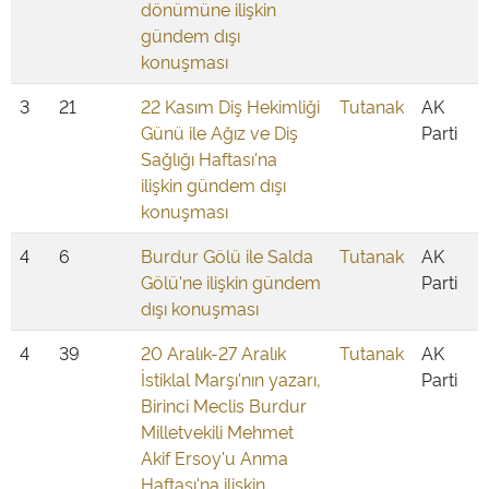
dönümüne ilişkin
gündem dışı
konuşması
3
21
22 Kasım Diş Hekimliği
Tutanak
AK
Günü ile Ağız ve Diş
Parti
Sağlığı Haftası'na
ilişkin gündem dışı
konuşması
4
6
Burdur Gölü ile Salda
Tutanak
AK
Gölü'ne ilişkin gündem
Parti
dışı konuşması
4
39
20 Aralık-27 Aralık
Tutanak
AK
İstiklal Marşı'nın yazarı,
Parti
Birinci Meclis Burdur
Milletvekili Mehmet
Akif Ersoy'u Anma
Haftası'na ilişkin