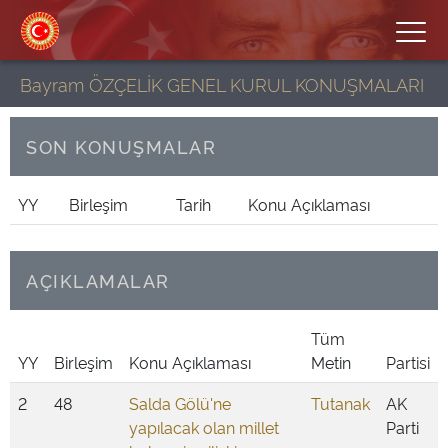
Bayram ÖZÇELİK GENEL KURUL KONUŞMALARI
SON KONUŞMALAR
YY
Birleşim
Tarih
Konu Açıklaması
AÇIKLAMALAR
Tüm
YY
Birleşim
Konu Açıklaması
Metin
Partisi
2
48
Salda Gölü'ne
Tutanak
AK
yapılacak olan millet
Parti