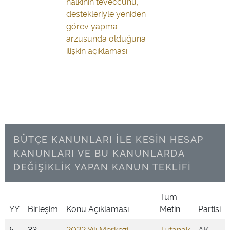
halkının teveccühü,
destekleriyle yeniden
görev yapma
arzusunda olduğuna
ilişkin açıklaması
BÜTÇE KANUNLARI İLE KESİN HESAP
KANUNLARI VE BU KANUNLARDA
DEĞİŞİKLİK YAPAN KANUN TEKLİFİ
Tüm
YY
Birleşim
Konu Açıklaması
Metin
Partisi
5
33
2022 Yılı Merkezi
Tutanak
AK