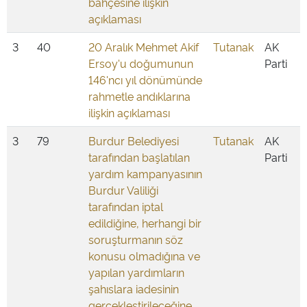
bahçesine ilişkin
açıklaması
3
40
20 Aralık Mehmet Akif
Tutanak
AK
Ersoy'u doğumunun
Parti
146'ncı yıl dönümünde
rahmetle andıklarına
ilişkin açıklaması
3
79
Burdur Belediyesi
Tutanak
AK
tarafından başlatılan
Parti
yardım kampanyasının
Burdur Valiliği
tarafından iptal
edildiğine, herhangi bir
soruşturmanın söz
konusu olmadığına ve
yapılan yardımların
şahıslara iadesinin
gerçekleştirileceğine