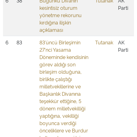
6
38
Bugünkü Divanın
Tutanak
AK
kesintisiz oturum
Parti
yönetme rekorunu
kırdığına ilişkin
açıklaması
6
83
83'üncü Birleşimin
Tutanak
AK
27'nci Yasama
Parti
Döneminde kendisinin
görev aldığı son
birleşim olduğuna,
birlikte çalıştığı
milletvekillerine ve
Başkanlık Divanına
teşekkür ettiğine, 5
dönem milletvekilliği
yaptığına, vekilliği
boyunca verdiği
önceliklere ve Burdur