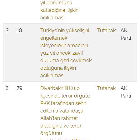
yıl dönümünü
kutladığına ilişkin
açıklaması
2
18
Türkiye'nin yükselişini
Tutanak
AK
engellemek
Parti
isteyenlerin amacının
yüz yıl önceki zayıf
duruma geri çevirmek
olduğuna ilişkin
açıklaması
3
79
Diyarbakır ili Kulp
Tutanak
AK
ilçesinde terör örgütü
Parti
PKK tarafından şehit
edilen 5 vatandaşa
Allah'tan rahmet
dilediğine ve terör
örgütünü