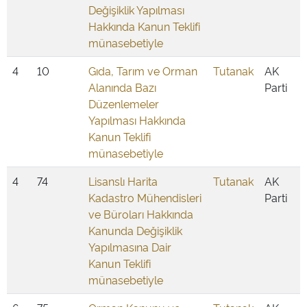
Değişiklik Yapılması
Hakkında Kanun Teklifi
münasebetiyle
4
10
Gıda, Tarım ve Orman
Tutanak
AK
Alanında Bazı
Parti
Düzenlemeler
Yapılması Hakkında
Kanun Teklifi
münasebetiyle
4
74
Lisanslı Harita
Tutanak
AK
Kadastro Mühendisleri
Parti
ve Büroları Hakkında
Kanunda Değişiklik
Yapılmasına Dair
Kanun Teklifi
münasebetiyle