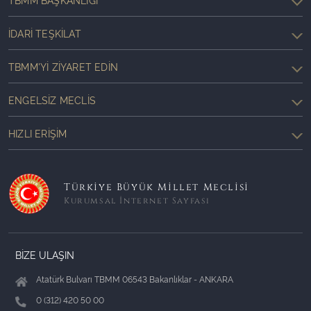
İDARI TEŞKILAT
TBMM'YI ZIYARET EDIN
ENGELSIZ MECLIS
HIZLI ERIŞIM
Türkiye Büyük Millet Meclisi
Kurumsal İnternet Sayfası
BİZE ULAŞIN
Atatürk Bulvarı TBMM 06543 Bakanlıklar - ANKARA
0 (312) 420 50 00