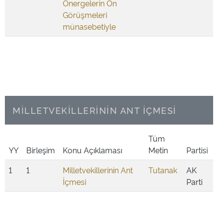
Önergelerin Ön
Görüşmeleri
münasebetiyle
MİLLETVEKİLLERİNİN ANT İÇMESİ
Tüm
YY
Birleşim
Konu Açıklaması
Metin
Partisi
1
1
Milletvekillerinin Ant
Tutanak
AK
İçmesi
Parti