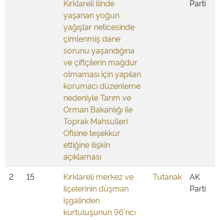
Kırklareli ilinde
Parti
yaşanan yoğun
yağışlar neticesinde
çimlenmiş dane
sorunu yaşandığına
ve çiftçilerin mağdur
olmaması için yapılan
korumacı düzenleme
nedeniyle Tarım ve
Orman Bakanlığı ile
Toprak Mahsulleri
Ofisine teşekkür
ettiğine ilişkin
açıklaması
2
15
Kırklareli merkez ve
Tutanak
AK
ilçelerinin düşman
Parti
işgalinden
kurtuluşunun 96'ncı