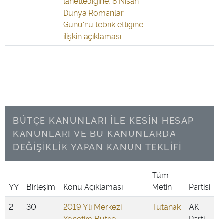
lanetlediğine, 8 Nisan
Dünya Romanlar
Günü'nü tebrik ettiğine
ilişkin açıklaması
BÜTÇE KANUNLARI İLE KESİN HESAP
KANUNLARI VE BU KANUNLARDA
DEĞİŞİKLİK YAPAN KANUN TEKLİFİ
Tüm
YY
Birleşim
Konu Açıklaması
Metin
Partisi
2
30
2019 Yılı Merkezi
Tutanak
AK
Yönetim Bütçe
Parti