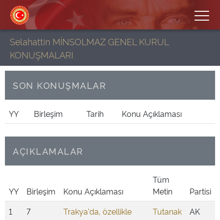
Selahattin MİNSOLMAZ GENEL KURUL
KONUŞMALARI
SON KONUŞMALAR
YY
Birleşim
Tarih
Konu Açıklaması
AÇIKLAMALAR
Tüm
YY
Birleşim
Konu Açıklaması
Metin
Partisi
1
7
Trakya'da, özellikle
Tutanak
AK