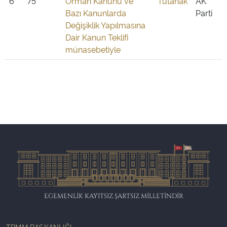
6
75
Orman Kanunu ve
Tutanak
AK
Bazı Kanunlarda
Parti
Değişiklik Yapılmasına
Dair Kanun Teklifi
münasebetiyle
EGEMENLİK KAYITSIZ ŞARTSIZ MİLLETİNDİR
TBMM BAŞKANLIĞI