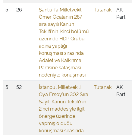
5
26
Şanlıurfa Milletvekili
Tutanak
AK
Ömer Öcalan'ın 287
Parti
sıra sayılı Kanun
Teklifi'nin ikinci bölümü
üzerinde HDP Grubu
adına yaptığı
konuşması sırasında
Adalet ve Kalkınma
Partisine sataşması
nedeniyle konuşması
5
52
İstanbul Milletvekili
Tutanak
AK
Oya Ersoy'un 302 Sıra
Parti
Sayılı Kanun Teklifi'nin
2'nci maddesiyle ilgili
önerge üzerinde
yapmış olduğu
konuşması sırasında