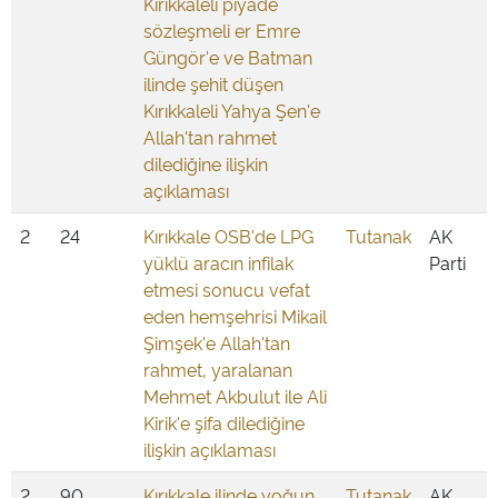
Kırıkkaleli piyade
sözleşmeli er Emre
Güngör'e ve Batman
ilinde şehit düşen
Kırıkkaleli Yahya Şen'e
Allah'tan rahmet
dilediğine ilişkin
açıklaması
2
24
Kırıkkale OSB'de LPG
Tutanak
AK
yüklü aracın infilak
Parti
etmesi sonucu vefat
eden hemşehrisi Mikail
Şimşek'e Allah'tan
rahmet, yaralanan
Mehmet Akbulut ile Ali
Kirik'e şifa dilediğine
ilişkin açıklaması
2
90
Kırıkkale ilinde yoğun
Tutanak
AK