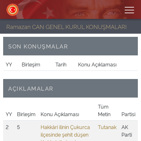
Ramazan CAN GENEL KURUL KONUŞMALARI
SON KONUŞMALAR
YY
Birleşim
Tarih
Konu Açıklaması
AÇIKLAMALAR
Tüm
YY
Birleşim
Konu Açıklaması
Metin
Partisi
2
5
Hakkâri ilinin Çukurca
Tutanak
AK
ilçesinde şehit düşen
Parti