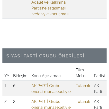
Adalet ve Kalkınma
Partisine sataşması
nedeniyle konuşması
SİYASİ PARTİ GRUBU ÖNERİLERİ
Tüm
YY
Birleşim
Konu Açıklaması
Metin
Partisi
1
6
AK PARTİ Grubu
Tutanak
AK
önerisi münasebetiyle
Parti
2
2
AK PARTİ Grubu
Tutanak
AK
önerisi münasebetiyle
Parti