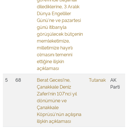
dilediklerine, 3 Aralık
Dünya Engelliler
Günü'ne ve pazartesi
günü itibarıyla
görüşülecek bütçenin
memleketimize,
milletimize hayırlı
olmasını temenni
ettiğine ilişkin
açıklaması
5
68
Berat Gecesi'ne,
Tutanak
AK
Çanakkale Deniz
Parti
Zaferi'nin 107'nci yıl
dönümüne ve
Çanakkale
Köprüsü'nün açılışına
ilişkin açıklaması