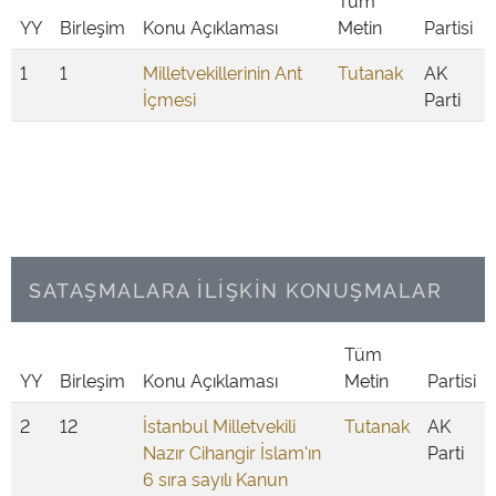
Tüm
YY
Birleşim
Konu Açıklaması
Metin
Partisi
1
1
Milletvekillerinin Ant
Tutanak
AK
İçmesi
Parti
SATAŞMALARA İLİŞKİN KONUŞMALAR
Tüm
YY
Birleşim
Konu Açıklaması
Metin
Partisi
2
12
İstanbul Milletvekili
Tutanak
AK
Nazır Cihangir İslam'ın
Parti
6 sıra sayılı Kanun