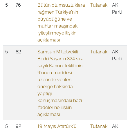
5
76
Bütün olumsuzluklara
Tutanak
AK
rağmen Türkiye'nin
Parti
büyüdüğüne ve
muhtar maaşındaki
iyileştirmeye ilişkin
açıklaması
5
82
Samsun Milletvekili
Tutanak
AK
Bedri Yaşar'ın 324 sıra
Parti
sayılı Kanun Teklifi'nin
9'uncu maddesi
üzerinde verilen
önerge hakkında
yaptığı
konuşmasındaki bazı
ifadelerine ilişkin
açıklaması
5
92
19 Mayıs Atatürk'ü
Tutanak
AK