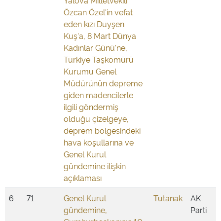
Yalova Milletvekili
Özcan Özel'in vefat
eden kızı Duyşen
Kuş'a, 8 Mart Dünya
Kadınlar Günü'ne,
Türkiye Taşkömürü
Kurumu Genel
Müdürünün depreme
giden madencilerle
ilgili göndermiş
olduğu çizelgeye,
deprem bölgesindeki
hava koşullarına ve
Genel Kurul
gündemine ilişkin
açıklaması
6
71
Genel Kurul
Tutanak
AK
gündemine,
Parti