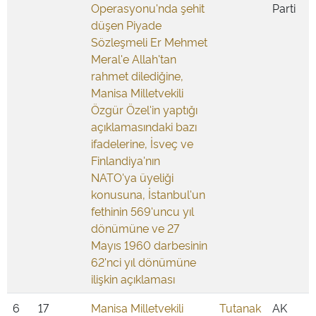
Operasyonu'nda şehit
Parti
düşen Piyade
Sözleşmeli Er Mehmet
Meral'e Allah'tan
rahmet dilediğine,
Manisa Milletvekili
Özgür Özel'in yaptığı
açıklamasındaki bazı
ifadelerine, İsveç ve
Finlandiya'nın
NATO'ya üyeliği
konusuna, İstanbul'un
fethinin 569'uncu yıl
dönümüne ve 27
Mayıs 1960 darbesinin
62'nci yıl dönümüne
ilişkin açıklaması
6
17
Manisa Milletvekili
Tutanak
AK