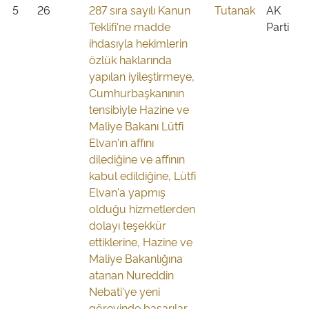
5
26
287 sıra sayılı Kanun
Tutanak
AK
Teklifi'ne madde
Parti
ihdasıyla hekimlerin
özlük haklarında
yapılan iyileştirmeye,
Cumhurbaşkanının
tensibiyle Hazine ve
Maliye Bakanı Lütfi
Elvan'ın affını
dilediğine ve affının
kabul edildiğine, Lütfi
Elvan'a yapmış
olduğu hizmetlerden
dolayı teşekkür
ettiklerine, Hazine ve
Maliye Bakanlığına
atanan Nureddin
Nebati'ye yeni
görevinde başarılar