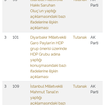
Hakkı Saruhan
Parti
Oluç'un yaptığı
açıklamasındaki bazı
ifadelerine ilişkin
açıklaması
3
101
Diyarbakır Milletvekili
Tutanak
AK
Garo Paylan'ın HDP
Parti
grup önerisi üzerinde
HDP Grubu adına
yaptığı
konuşmasındaki bazı
ifadelerine ilişkin
açıklaması
3
109
İstanbul Milletvekili
Tutanak
AK
Mahmut Tanal'ın
Parti
yaptığı
açıklamasındaki bazı