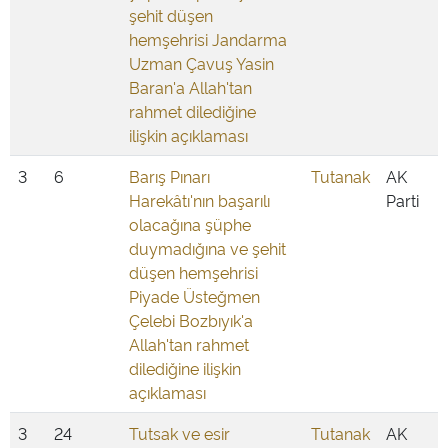
şehit düşen
hemşehrisi Jandarma
Uzman Çavuş Yasin
Baran'a Allah'tan
rahmet dilediğine
ilişkin açıklaması
3
6
Barış Pınarı
Tutanak
AK
Harekâtı'nın başarılı
Parti
olacağına şüphe
duymadığına ve şehit
düşen hemşehrisi
Piyade Üsteğmen
Çelebi Bozbıyık'a
Allah'tan rahmet
dilediğine ilişkin
açıklaması
3
24
Tutsak ve esir
Tutanak
AK