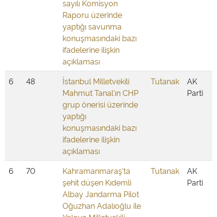
sayılı Komisyon
Raporu üzerinde
yaptığı savunma
konuşmasındaki bazı
ifadelerine ilişkin
açıklaması
6
48
İstanbul Milletvekili
Tutanak
AK
Mahmut Tanal'ın CHP
Parti
grup önerisi üzerinde
yaptığı
konuşmasındaki bazı
ifadelerine ilişkin
açıklaması
6
70
Kahramanmaraş'ta
Tutanak
AK
şehit düşen Kıdemli
Parti
Albay Jandarma Pilot
Oğuzhan Adalıoğlu ile