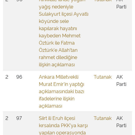
yağış nedeniyle
Parti
Sulakyurt ilçesi Ayvatlı
köyünde sele
kapılarak hayatını
kaybeden Mehmet
Öztürk ile Fatma
Öztürk'e Allah'tan
rahmet dilediğine
ilişkin açıklaması
2
96
Ankara Milletvekili
Tutanak
AK
Murat Emir'in yaptığı
Parti
açıklamasındaki bazı
ifadelerine ilişkin
açıklaması
2
97
Siirt ili Eruh ilçesi
Tutanak
AK
kırsalında PKK'ya karşı
Parti
yapılan operasyonda