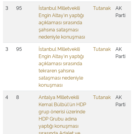
3
95
İstanbul Milletvekili
Tutanak
AK
Engin Altay'ın yaptığı
Parti
açıklaması sırasında
şahsına sataşması
nedeniyle konuşması
3
95
İstanbul Milletvekili
Tutanak
AK
Engin Altay'ın yaptığı
Parti
açıklaması sırasında
tekraren şahsına
sataşması nedeniyle
konuşması
4
8
Antalya Milletvekili
Tutanak
AK
Kemal Bülbül'ün HDP
Parti
grup önerisi üzerinde
HDP Grubu adına
yaptığı konuşması
sırasında Adalet ve