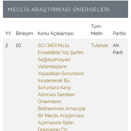
MECLİS ARAŞTIRMASI ÖNERGELERİ
Tüm
YY
Birleşim
Konu Açıklaması
Metin
Partisi
2
10
(10/340) No.lu
Tutanak
AK
Emeklilikte Yaş Şartını
Parti
Sağlayamayan
Vatandaşların
Yaşadıkları Sorunların
İncelenerek Bu
Sorunlara Karşı
Alınması Gereken
Önlemlerin
Belirlenmesi Amacıyla
Bir Meclis Araştırması
Açılmasına İlişkin
Önergenin Ön