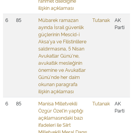
rahmet dilediğine
ilişkin açıklaması
6
85
Mübarek ramazan
Tutanak
AK
ayında İsrail güvenlik
Parti
güçlerinin Mescid-i
Aksa'ya ve Filistinlilere
saldırmasına, 5 Nisan
Avukatlar Günü'ne,
avukatlık mesleğinin
önemine ve Avukatlar
Günü'nde her daim
okunan paragrafa
ilişkin açıklaması
6
85
Manisa Milletvekili
Tutanak
AK
Özgür Özel'in yaptığı
Parti
açıklamasındaki bazı
ifadeleri ile Siirt
Milletvekili Meral Danış