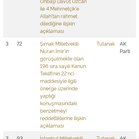
Onbaşı Davut Özcan
ile 4 Mehmetçik'e
Allah'tan rahmet
dilediğine ilişkin
açıklaması
3
72
Şırnak Milletvekili
Tutanak
AK
Nuran İmir'in
Parti
görüşülmekte olan
196 sıra sayılı Kanun
Teklifi'nin 22'nci
maddesiyle ilgili
önerge üzerinde
yaptığı
konuşmasındaki
benzetmeyi
reddettiklerine ilişkin
açıklaması
3
93
İstanbul Milletvekili
Tutanak
AK