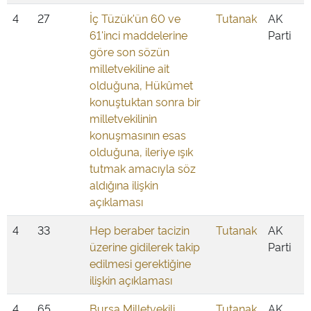
4
27
İç Tüzük'ün 60 ve
Tutanak
AK
61'inci maddelerine
Parti
göre son sözün
milletvekiline ait
olduğuna, Hükûmet
konuştuktan sonra bir
milletvekilinin
konuşmasının esas
olduğuna, ileriye ışık
tutmak amacıyla söz
aldığına ilişkin
açıklaması
4
33
Hep beraber tacizin
Tutanak
AK
üzerine gidilerek takip
Parti
edilmesi gerektiğine
ilişkin açıklaması
4
65
Bursa Milletvekili
Tutanak
AK