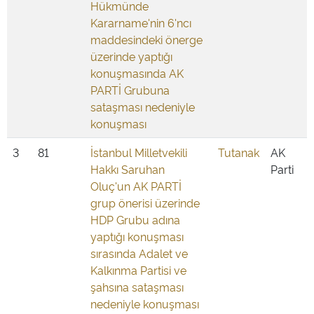
Hükmünde
Kararname'nin 6'ncı
maddesindeki önerge
üzerinde yaptığı
konuşmasında AK
PARTİ Grubuna
sataşması nedeniyle
konuşması
3
81
İstanbul Milletvekili
Tutanak
AK
Hakkı Saruhan
Parti
Oluç'un AK PARTİ
grup önerisi üzerinde
HDP Grubu adına
yaptığı konuşması
sırasında Adalet ve
Kalkınma Partisi ve
şahsına sataşması
nedeniyle konuşması