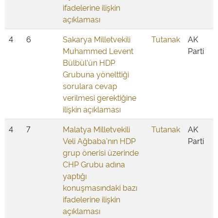
ifadelerine ilişkin
açıklaması
4
6
Sakarya Milletvekili
Tutanak
AK
Muhammed Levent
Parti
Bülbül'ün HDP
Grubuna yönelttiği
sorulara cevap
verilmesi gerektiğine
ilişkin açıklaması
4
7
Malatya Milletvekili
Tutanak
AK
Veli Ağbaba'nın HDP
Parti
grup önerisi üzerinde
CHP Grubu adına
yaptığı
konuşmasındaki bazı
ifadelerine ilişkin
açıklaması