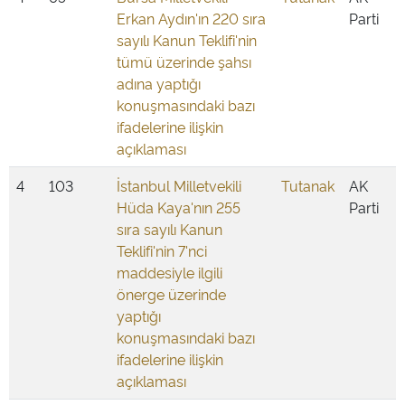
Erkan Aydın'ın 220 sıra
Parti
sayılı Kanun Teklifi'nin
tümü üzerinde şahsı
adına yaptığı
konuşmasındaki bazı
ifadelerine ilişkin
açıklaması
4
103
İstanbul Milletvekili
Tutanak
AK
Hüda Kaya'nın 255
Parti
sıra sayılı Kanun
Teklifi'nin 7'nci
maddesiyle ilgili
önerge üzerinde
yaptığı
konuşmasındaki bazı
ifadelerine ilişkin
açıklaması