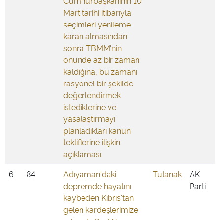
Cumhurbaşkanının 10
Mart tarihi itibarıyla
seçimleri yenileme
kararı almasından
sonra TBMM'nin
önünde az bir zaman
kaldığına, bu zamanı
rasyonel bir şekilde
değerlendirmek
istediklerine ve
yasalaştırmayı
planladıkları kanun
tekliflerine ilişkin
açıklaması
6
84
Adıyaman'daki
Tutanak
AK
depremde hayatını
Parti
kaybeden Kıbrıs'tan
gelen kardeşlerimize