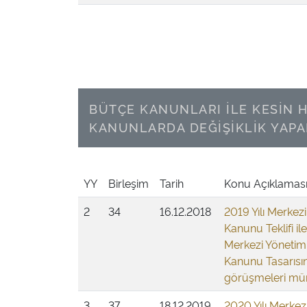
BÜTÇE KANUNLARI İLE KESİN 
KANUNLARDA DEĞİŞİKLİK YAPA
YY
Birleşim
Tarih
Konu Açıklamas
2
34
16.12.2018
2019 Yılı Merkez
Kanunu Teklifi ile
Merkezi Yönetim
Kanunu Tasarısın
görüşmeleri mü
3
37
18.12.2019
2020 Yılı Merkez