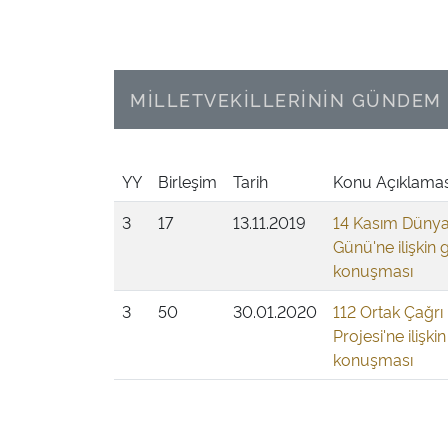
MİLLETVEKİLLERİNİN GÜNDEM 
YY
Birleşim
Tarih
Konu Açıklamas
3
17
13.11.2019
14 Kasım Dünya
Günü'ne ilişkin
konuşması
3
50
30.01.2020
112 Ortak Çağrı
Projesi'ne ilişk
konuşması