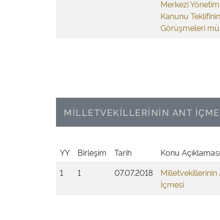
Merkezi Yönetim
Kanunu Teklifinin
Görüşmeleri mü
MİLLETVEKİLLERİNİN ANT İÇME
YY
Birleşim
Tarih
Konu Açıklamas
1
1
07.07.2018
Milletvekillerinin
İçmesi