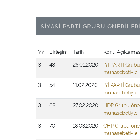
SİYASİ PARTİ GRUBU ÖNERİLER
YY
Birleşim
Tarih
Konu Açıklamas
3
48
28.01.2020
İYİ PARTİ Grubu
münasebetiyle
3
54
11.02.2020
İYİ PARTİ Grubu
münasebetiyle
3
62
27.02.2020
HDP Grubu öner
münasebetiyle
3
70
18.03.2020
CHP Grubu öner
münasebetiyle