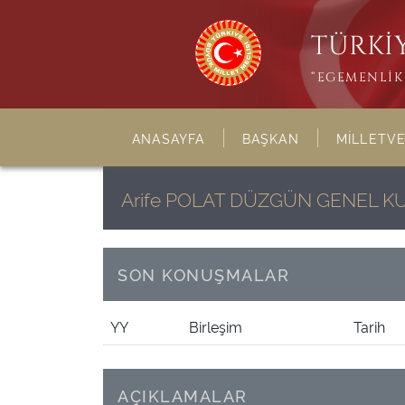
TÜRKİY
“EGEMENLİK 
ANASAYFA
BAŞKAN
MİLLETVE
Arife POLAT DÜZGÜN GENEL 
SON KONUŞMALAR
YY
Birleşim
Tarih
AÇIKLAMALAR