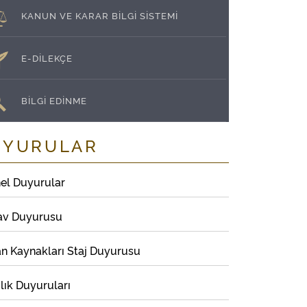
KANUN VE KARAR BİLGİ SİSTEMİ
E-DİLEKÇE
BİLGİ EDİNME
UYURULAR
el Duyurular
av Duyurusu
an Kaynakları Staj Duyurusu
lık Duyuruları