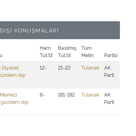
DIŞI KONUŞMALARI
Ham
Basılmış
Tüm
ı
Tut.Sf.
Tut.Sf.
Metin
Partisi
 Diyabet
12-
21-22
Tutanak
AK
 gündem dışı
Parti
 Merkezi
6-
181-182
Tutanak
AK
in gündem dışı
Parti