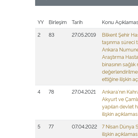
YY
Birleşim
Tarih
Konu Açıklamas
2
83
27.05.2019
Bilkent Şehir H
taşınma süreci
Ankara Numune
Araştırma Hastan
binasının sağlık
değerlendirilme
ettiğine ilişkin 
4
78
27.04.2021
Ankara'nın Kah
Akyurt ve Çamlı
yapılan devlet 
ilişkin açıklamas
5
77
07.04.2022
7 Nisan Dünya S
ilişkin açıklamas