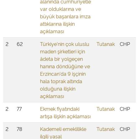
alanında cumhuriyetle
var olduklarına ve
büyük başarılara imza
attıklarına ilişkin
açıklaması
2
62
Türkiye'nin çok uluslu
Tutanak
CHP
maden şirketleri için
âdeta bir yolgeçen
hanına döndüğüne ve
Erzincan'da 9 işçinin
hala toprak altında
olduğuna ilişkin
açıklaması
2
77
Ekmek fiyatındaki
Tutanak
CHP
artışa ilişkin açıklaması
2
78
Kademeli emeklilikle
Tutanak
CHP
ilgili yasal