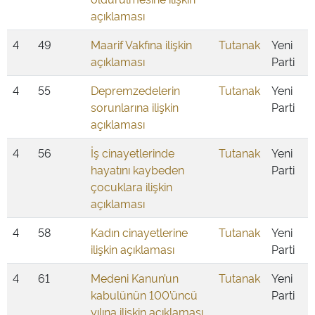
açıklaması
4
49
Maarif Vakfına ilişkin
Tutanak
Yeni
açıklaması
Parti
4
55
Depremzedelerin
Tutanak
Yeni
sorunlarına ilişkin
Parti
açıklaması
4
56
İş cinayetlerinde
Tutanak
Yeni
hayatını kaybeden
Parti
çocuklara ilişkin
açıklaması
4
58
Kadın cinayetlerine
Tutanak
Yeni
ilişkin açıklaması
Parti
4
61
Medeni Kanun’un
Tutanak
Yeni
kabulünün 100’üncü
Parti
yılına ilişkin açıklaması