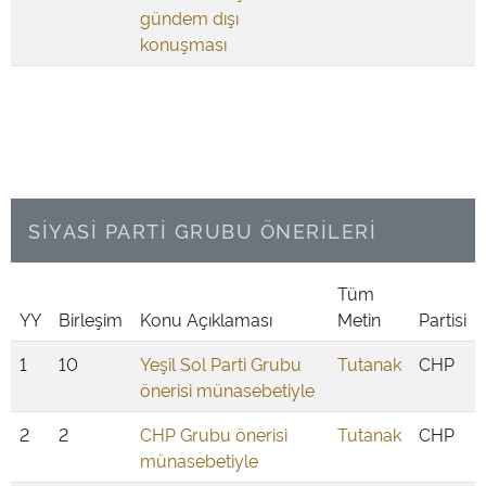
gündem dışı
konuşması
SİYASİ PARTİ GRUBU ÖNERİLERİ
Tüm
YY
Birleşim
Konu Açıklaması
Metin
Partisi
1
10
Yeşil Sol Parti Grubu
Tutanak
CHP
önerisi münasebetiyle
2
2
CHP Grubu önerisi
Tutanak
CHP
münasebetiyle