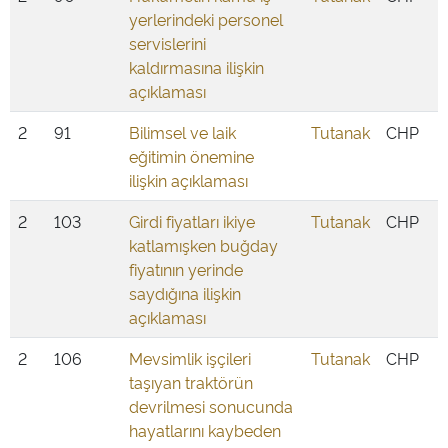
yerlerindeki personel
servislerini
kaldırmasına ilişkin
açıklaması
2
91
Bilimsel ve laik
Tutanak
CHP
eğitimin önemine
ilişkin açıklaması
2
103
Girdi fiyatları ikiye
Tutanak
CHP
katlamışken buğday
fiyatının yerinde
saydığına ilişkin
açıklaması
2
106
Mevsimlik işçileri
Tutanak
CHP
taşıyan traktörün
devrilmesi sonucunda
hayatlarını kaybeden