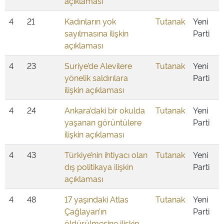
açıklaması
4
21
Kadınların yok
Tutanak
Yeni
sayılmasına ilişkin
Parti
açıklaması
4
23
Suriye’de Alevilere
Tutanak
Yeni
yönelik saldırılara
Parti
ilişkin açıklaması
4
24
Ankara’daki bir okulda
Tutanak
Yeni
yaşanan görüntülere
Parti
ilişkin açıklaması
4
43
Türkiye’nin ihtiyacı olan
Tutanak
Yeni
dış politikaya ilişkin
Parti
açıklaması
4
48
17 yaşındaki Atlas
Tutanak
Yeni
Çağlayan’ın
Parti
öldürülmesine ilişkin