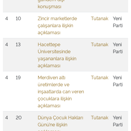
konuşması
4
10
Zincir marketlerde
Tutanak
Yeni
çalışanlara ilişkin
Parti
açıklaması
4
13
Hacettepe
Tutanak
Yeni
Üniversitesinde
Parti
yaşananlara ilişkin
açıklaması
4
19
Merdiven altı
Tutanak
Yeni
üretimlerde ve
Parti
inşaatlarda can veren
çocuklara ilişkin
açıklaması
4
20
Dünya Çocuk Hakları
Tutanak
Yeni
Günü’ne ilişkin
Parti