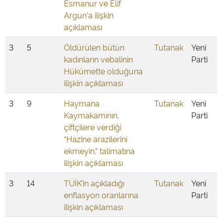
Esmanur ve Elif
Argun'a ilişkin
açıklaması
3
5
Öldürülen bütün
Tutanak
Yeni
kadınların vebalinin
Parti
Hükûmette olduğuna
ilişkin açıklaması
3
9
Haymana
Tutanak
Yeni
Kaymakamının,
Parti
çiftçilere verdiği
“Hazine arazilerini
ekmeyin.” talimatına
ilişkin açıklaması
3
14
TÜİK’in açıkladığı
Tutanak
Yeni
enflasyon oranlarına
Parti
ilişkin açıklaması