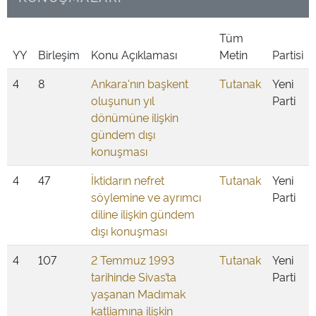
Tüm
YY
Birleşim
Konu Açıklaması
Metin
Partisi
4
8
Ankara'nın başkent
Tutanak
Yeni
oluşunun yıl
Parti
dönümüne ilişkin
gündem dışı
konuşması
4
47
İktidarın nefret
Tutanak
Yeni
söylemine ve ayrımcı
Parti
diline ilişkin gündem
dışı konuşması
4
107
2 Temmuz 1993
Tutanak
Yeni
tarihinde Sivas’ta
Parti
yaşanan Madımak
katliamına ilişkin