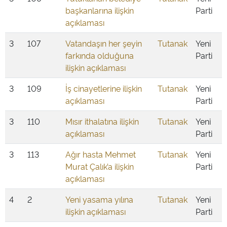
başkanlarına ilişkin
Parti
açıklaması
3
107
Vatandaşın her şeyin
Tutanak
Yeni
farkında olduğuna
Parti
ilişkin açıklaması
3
109
İş cinayetlerine ilişkin
Tutanak
Yeni
açıklaması
Parti
3
110
Mısır ithalatına ilişkin
Tutanak
Yeni
açıklaması
Parti
3
113
Ağır hasta Mehmet
Tutanak
Yeni
Murat Çalık’a ilişkin
Parti
açıklaması
4
2
Yeni yasama yılına
Tutanak
Yeni
ilişkin açıklaması
Parti