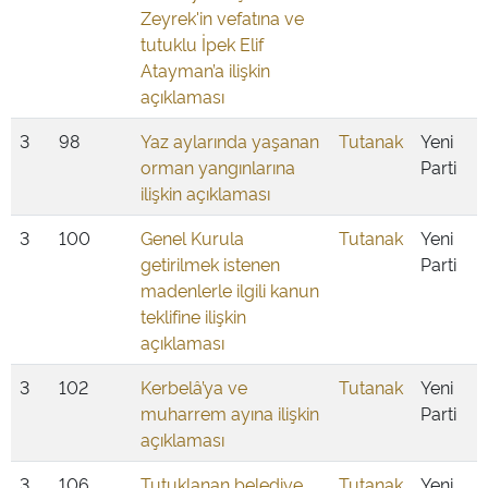
Zeyrek'in vefatına ve
tutuklu İpek Elif
Atayman’a ilişkin
açıklaması
3
98
Yaz aylarında yaşanan
Tutanak
Yeni
orman yangınlarına
Parti
ilişkin açıklaması
3
100
Genel Kurula
Tutanak
Yeni
getirilmek istenen
Parti
madenlerle ilgili kanun
teklifine ilişkin
açıklaması
3
102
Kerbelâ’ya ve
Tutanak
Yeni
muharrem ayına ilişkin
Parti
açıklaması
3
106
Tutuklanan belediye
Tutanak
Yeni