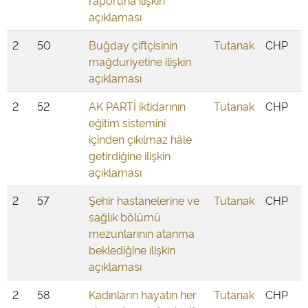
raporuna ilişkin
açıklaması
2
50
Buğday çiftçisinin
Tutanak
CHP
mağduriyetine ilişkin
açıklaması
2
52
AK PARTİ iktidarının
Tutanak
CHP
eğitim sistemini
içinden çıkılmaz hâle
getirdiğine ilişkin
açıklaması
2
57
Şehir hastanelerine ve
Tutanak
CHP
sağlık bölümü
mezunlarının atanma
beklediğine ilişkin
açıklaması
2
58
Kadınların hayatın her
Tutanak
CHP