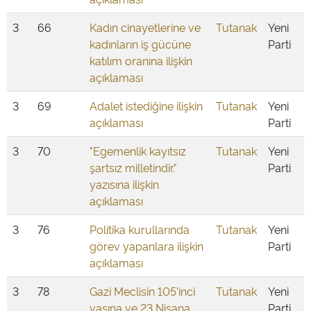
3
66
Kadın cinayetlerine ve
Tutanak
Yeni
kadınların iş gücüne
Parti
katılım oranına ilişkin
açıklaması
3
69
Adalet istediğine ilişkin
Tutanak
Yeni
açıklaması
Parti
3
70
"Egemenlik kayıtsız
Tutanak
Yeni
şartsız milletindir."
Parti
yazısına ilişkin
açıklaması
3
76
Politika kurullarında
Tutanak
Yeni
görev yapanlara ilişkin
Parti
açıklaması
3
78
Gazi Meclisin 105’inci
Tutanak
Yeni
yaşına ve 23 Nisana
Parti