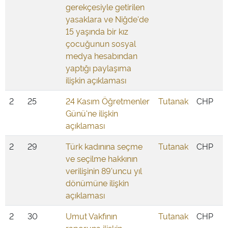
gerekçesiyle getirilen
yasaklara ve Niğde'de
15 yaşında bir kız
çocuğunun sosyal
medya hesabından
yaptığı paylaşıma
ilişkin açıklaması
2
25
24 Kasım Öğretmenler
Tutanak
CHP
Günü'ne ilişkin
açıklaması
2
29
Türk kadınına seçme
Tutanak
CHP
ve seçilme hakkının
verilişinin 89'uncu yıl
dönümüne ilişkin
açıklaması
2
30
Umut Vakfının
Tutanak
CHP