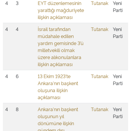
4
3
EYT düzenlemesinin
Tutanak
Yeni
yarattığı mağduriyete
Parti
ilişkin açıklaması
4
4
İsrail tarafından
Tutanak
Yeni
müdahale edilen
Parti
yardım gemisinde 3’ü
milletvekili olmak
üzere alıkonulanlara
ilişkin açıklaması
4
6
13 Ekim 1923'te
Tutanak
Yeni
Ankara'nın başkent
Parti
oluşuna ilişkin
açıklaması
4
8
Ankara'nın başkent
Tutanak
Yeni
oluşunun yıl
Parti
dönümüne ilişkin
gündem dışı