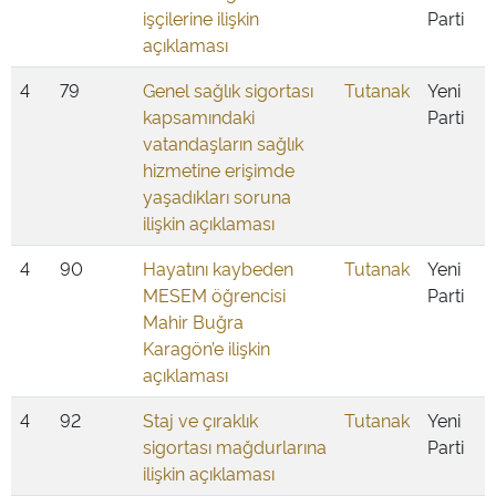
işçilerine ilişkin
Parti
açıklaması
4
79
Genel sağlık sigortası
Tutanak
Yeni
kapsamındaki
Parti
vatandaşların sağlık
hizmetine erişimde
yaşadıkları soruna
ilişkin açıklaması
4
90
Hayatını kaybeden
Tutanak
Yeni
MESEM öğrencisi
Parti
Mahir Buğra
Karagön’e ilişkin
açıklaması
4
92
Staj ve çıraklık
Tutanak
Yeni
sigortası mağdurlarına
Parti
ilişkin açıklaması