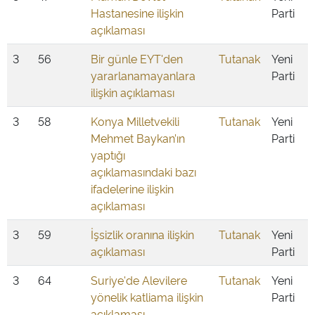
Hastanesine ilişkin
Parti
açıklaması
3
56
Bir günle EYT'den
Tutanak
Yeni
yararlanamayanlara
Parti
ilişkin açıklaması
3
58
Konya Milletvekili
Tutanak
Yeni
Mehmet Baykan’ın
Parti
yaptığı
açıklamasındaki bazı
ifadelerine ilişkin
açıklaması
3
59
İşsizlik oranına ilişkin
Tutanak
Yeni
açıklaması
Parti
3
64
Suriye'de Alevilere
Tutanak
Yeni
yönelik katliama ilişkin
Parti
açıklaması