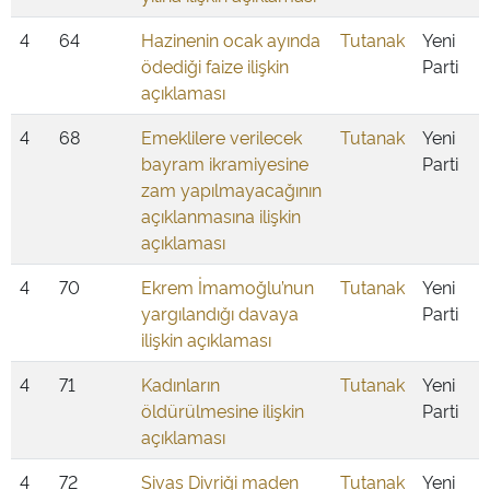
4
64
Hazinenin ocak ayında
Tutanak
Yeni
ödediği faize ilişkin
Parti
açıklaması
4
68
Emeklilere verilecek
Tutanak
Yeni
bayram ikramiyesine
Parti
zam yapılmayacağının
açıklanmasına ilişkin
açıklaması
4
70
Ekrem İmamoğlu’nun
Tutanak
Yeni
yargılandığı davaya
Parti
ilişkin açıklaması
4
71
Kadınların
Tutanak
Yeni
öldürülmesine ilişkin
Parti
açıklaması
4
72
Sivas Divriği maden
Tutanak
Yeni