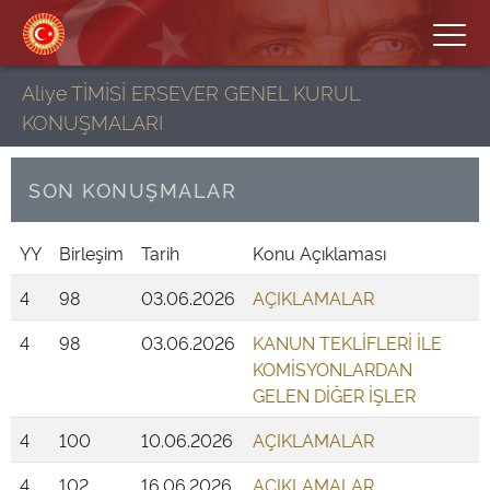
Aliye TİMİSİ ERSEVER GENEL KURUL
KONUŞMALARI
SON KONUŞMALAR
YY
Birleşim
Tarih
Konu Açıklaması
4
98
03.06.2026
AÇIKLAMALAR
4
98
03.06.2026
KANUN TEKLİFLERİ İLE
KOMİSYONLARDAN
GELEN DİĞER İŞLER
4
100
10.06.2026
AÇIKLAMALAR
4
102
16.06.2026
AÇIKLAMALAR