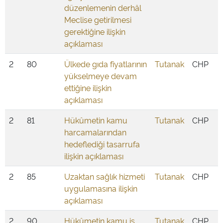
düzenlemenin derhâl
Meclise getirilmesi
gerektiğine ilişkin
açıklaması
2
80
Ülkede gıda fiyatlarının
Tutanak
CHP
yükselmeye devam
ettiğine ilişkin
açıklaması
2
81
Hükûmetin kamu
Tutanak
CHP
harcamalarından
hedeflediği tasarrufa
ilişkin açıklaması
2
85
Uzaktan sağlık hizmeti
Tutanak
CHP
uygulamasına ilişkin
açıklaması
2
90
Hükûmetin kamu iş
Tutanak
CHP