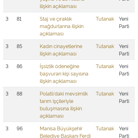
ilişkin açıklaması
3
81
Staj ve çıraklık
Tutanak
Yeni
mağdurlarına ilişkin
Parti
açıklaması
3
85
Kadın cinayetlerine
Tutanak
Yeni
ilişkin açıklaması
Parti
3
86
İşsizlik ödeneğine
Tutanak
Yeni
başvuran kişi sayısına
Parti
ilişkin açıklaması
3
88
Polatlı'daki mevsimlik
Tutanak
Yeni
tarım işçileriyle
Parti
buluşmasına ilişkin
açıklaması
3
96
Manisa Büyükşehir
Tutanak
Yeni
Belediye Başkanı Ferdi
Parti