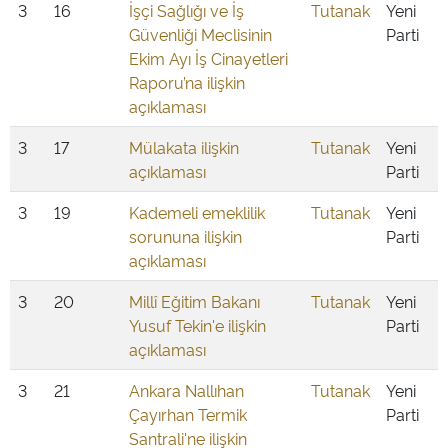
3
16
İşçi Sağlığı ve İş
Tutanak
Yeni
Güvenliği Meclisinin
Parti
Ekim Ayı İş Cinayetleri
Raporu’na ilişkin
açıklaması
3
17
Mülakata ilişkin
Tutanak
Yeni
açıklaması
Parti
3
19
Kademeli emeklilik
Tutanak
Yeni
sorununa ilişkin
Parti
açıklaması
3
20
Millî Eğitim Bakanı
Tutanak
Yeni
Yusuf Tekin'e ilişkin
Parti
açıklaması
3
21
Ankara Nallıhan
Tutanak
Yeni
Çayırhan Termik
Parti
Santrali'ne ilişkin