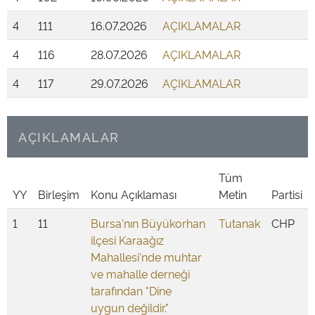
4
111
16.07.2026
AÇIKLAMALAR
4
116
28.07.2026
AÇIKLAMALAR
4
117
29.07.2026
AÇIKLAMALAR
AÇIKLAMALAR
Tüm
YY
Birleşim
Konu Açıklaması
Metin
Partisi
1
11
Bursa'nın Büyükorhan
Tutanak
CHP
ilçesi Karaağız
Mahallesi'nde muhtar
ve mahalle derneği
tarafından "Dine
uygun değildir."