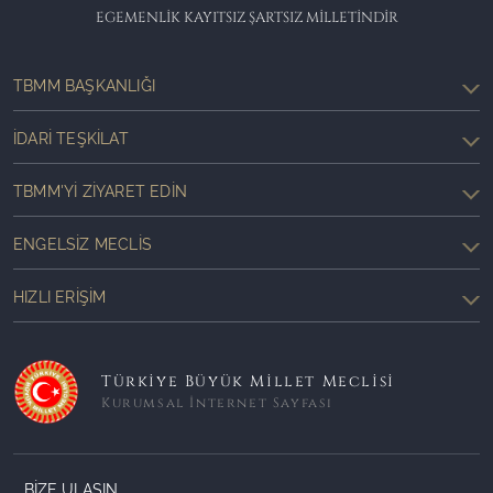
EGEMENLİK KAYITSIZ ŞARTSIZ MİLLETİNDİR
TBMM BAŞKANLIĞI
İDARI TEŞKILAT
TBMM'YI ZIYARET EDIN
ENGELSIZ MECLIS
HIZLI ERIŞIM
Türkiye Büyük Millet Meclisi
Kurumsal İnternet Sayfası
BİZE ULAŞIN