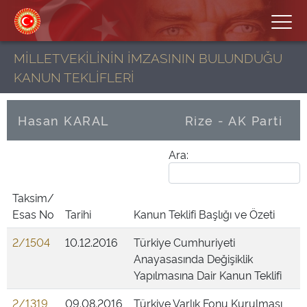
MİLLETVEKİLİNİN İMZASININ BULUNDUĞU
KANUN TEKLİFLERİ
Hasan KARAL
Rize - AK Parti
Ara:
Taksim/
Esas No
Tarihi
Kanun Teklifi Başlığı ve Özeti
2/1504
10.12.2016
Türkiye Cumhuriyeti
Anayasasında Değişiklik
Yapılmasına Dair Kanun Teklifi
2/1319
09.08.2016
Türkiye Varlık Fonu Kurulması