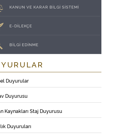
KANUN VE KARAR BİLGİ SİSTEMİ
E-DİLEKÇE
BİLGİ EDİNME
UYURULAR
el Duyurular
av Duyurusu
an Kaynakları Staj Duyurusu
lık Duyuruları