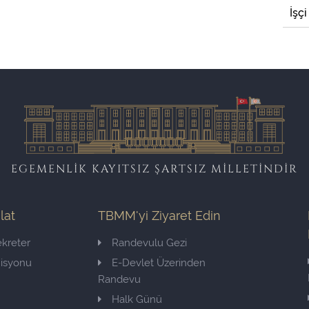
İşçi
EGEMENLİK KAYITSIZ ŞARTSIZ MİLLETİNDİR
ilat
TBMM'yi Ziyaret Edin
kreter
Randevulu Gezi
misyonu
E-Devlet Üzerinden
Randevu
Halk Günü