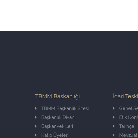
TBMM Başkanlığı
İdari Teşk
TBMM Başkanlık Sitesi
Genel Se
Başkanlık Divanı
Etik Ko
Başkanvekilleri
Tarihçe
Katip Üyeler
Mevzuat