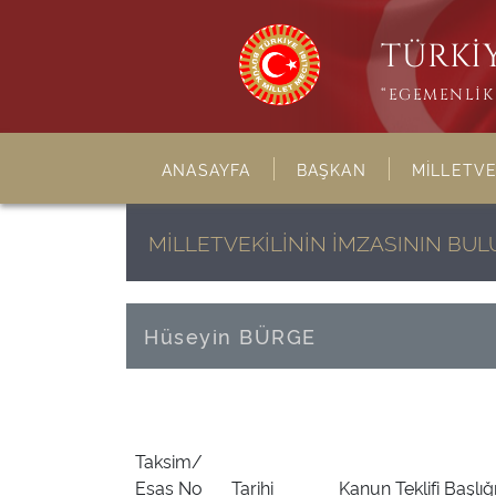
TÜRKİY
“EGEMENLİK 
ANASAYFA
BAŞKAN
MİLLETVE
MİLLETVEKİLİNİN İMZASININ BU
Hüseyin BÜRGE
Taksim/
Esas No
Tarihi
Kanun Teklifi Başlığ