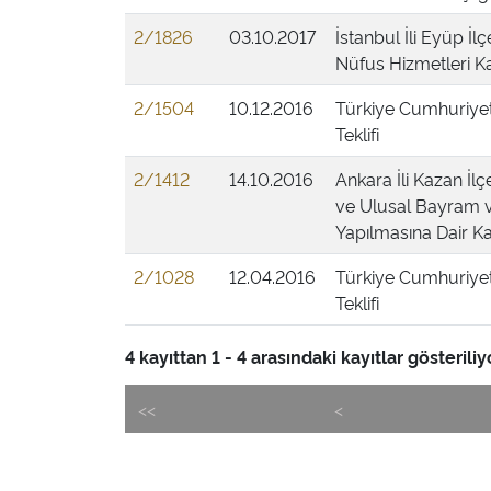
2/1826
03.10.2017
İstanbul İli Eyüp İl
Nüfus Hizmetleri Ka
2/1504
10.12.2016
Türkiye Cumhuriyet
Teklifi
2/1412
14.10.2016
Ankara İli Kazan İl
ve Ulusal Bayram v
Yapılmasına Dair Ka
2/1028
12.04.2016
Türkiye Cumhuriyet
Teklifi
4 kayıttan 1 - 4 arasındaki kayıtlar gösteriliy
<<
<