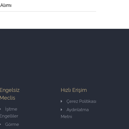
 Alımı
Engelsiz
Hızlı Erişim
Meclis
Çerez Politikası
İşitme
Aydınlatma
Engelliler
Metni
Görme