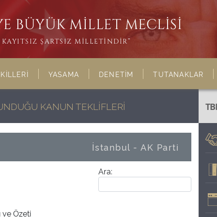
E BÜYÜK MİLLET MECLİSİ
KAYITSIZ ŞARTSIZ MİLLETİNDİR”
KİLLERİ
YASAMA
DENETİM
TUTANAKLAR
LUNDUĞU KANUN TEKLİFLERİ
TB
İstanbul - AK Parti
Ara:
ı ve Özeti