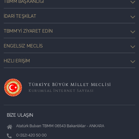
TBMM BAŞKANLIĞI
İDARI TEŞKILAT
TBMM'YI ZIYARET EDIN
ENGELSIZ MECLIS
HIZLI ERIŞIM
Türkiye Büyük Millet Meclisi
Kurumsal İnternet Sayfası
BİZE ULAŞIN
Atatürk Bulvarı TBMM 06543 Bakanlıklar - ANKARA
0 (312) 420 50 00