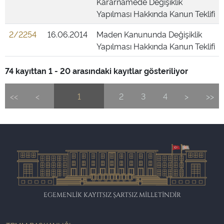
Kararnamede Değişiklik
Yapılması Hakkında Kanun Teklifi
2/2254
16.06.2014
Maden Kanununda Değişiklik
Yapılması Hakkında Kanun Teklifi
74 kayıttan 1 - 20 arasındaki kayıtlar gösteriliyor
<<
<
1
2
3
4
>
>>
EGEMENLİK KAYITSIZ ŞARTSIZ MİLLETİNDİR