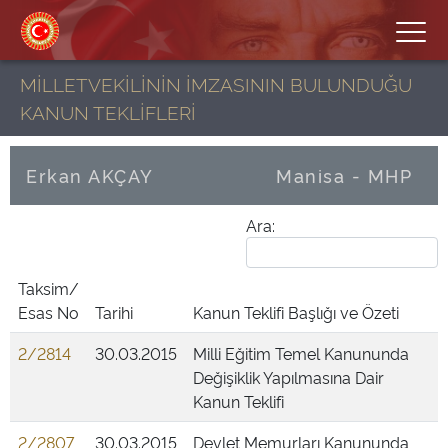
MİLLETVEKİLİNİN İMZASININ BULUNDUĞU
KANUN TEKLİFLERİ
Erkan AKÇAY
Manisa - MHP
Ara:
Taksim/
Esas No
Tarihi
Kanun Teklifi Başlığı ve Özeti
2/2814
30.03.2015
Milli Eğitim Temel Kanununda
Değişiklik Yapılmasına Dair
Kanun Teklifi
2/2807
30.03.2015
Devlet Memurları Kanununda