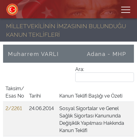
MİLLETVEKİLİNİN İMZASININ BULUNDUĞU
KANUN TEKLİFLERİ
Muharrem VARLI
Adana - MHP
Ara:
Taksim/
Esas No
Tarihi
Kanun Teklifi Başlığı ve Özeti
2/2261
24.06.2014
Sosyal Sigortalar ve Genel
Sağlık Sigortası Kanununda
Değişiklik Yapılması Hakkında
Kanun Teklifi