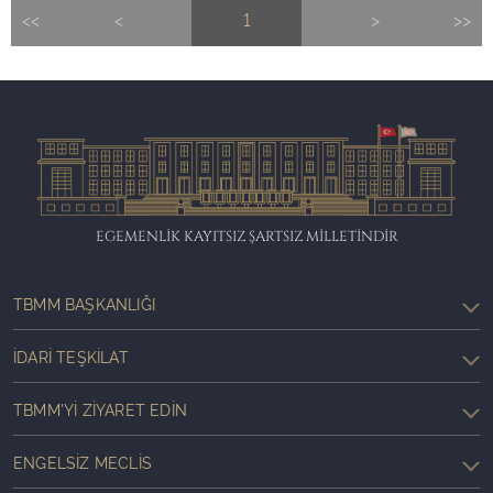
<<
<
1
>
>>
EGEMENLİK KAYITSIZ ŞARTSIZ MİLLETİNDİR
TBMM BAŞKANLIĞI
İDARI TEŞKILAT
TBMM'YI ZIYARET EDIN
ENGELSIZ MECLIS