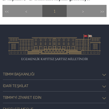
<<
<
1
>
>>
EGEMENLİK KAYITSIZ ŞARTSIZ MİLLETİNDİR
TBMM BAŞKANLIĞI
İDARI TEŞKILAT
TBMM'YI ZIYARET EDIN
ENGELSIZ MECLIS