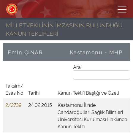
MİLLETVEKİLİNİN İMZASININ BULUNDUĞU
KANUN TEKLİFLERİ
Emin ÇINAR
Kastamonu - MHP
Ara:
Taksim/
Esas No
Tarihi
Kanun Teklifi Başlığı ve Özeti
2/2739
24.02.2015
Kastamonu İlinde
Candaroğulları Sağlık Bilimleri
Üniversitesi Kurulması Hakkında
Kanun Teklifi