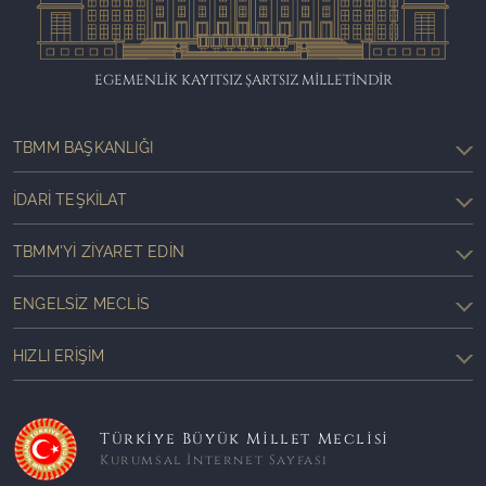
EGEMENLİK KAYITSIZ ŞARTSIZ MİLLETİNDİR
TBMM BAŞKANLIĞI
İDARI TEŞKILAT
TBMM'YI ZIYARET EDIN
ENGELSIZ MECLIS
HIZLI ERIŞIM
Türkiye Büyük Millet Meclisi
Kurumsal İnternet Sayfası