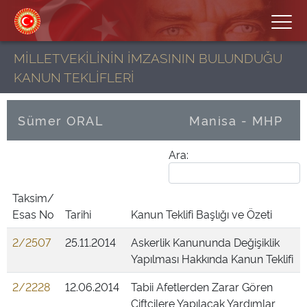
MİLLETVEKİLİNİN İMZASININ BULUNDUĞU
KANUN TEKLİFLERİ
Sümer ORAL
Manisa - MHP
Ara:
Taksim/
Esas No
Tarihi
Kanun Teklifi Başlığı ve Özeti
2/2507
25.11.2014
Askerlik Kanununda Değişiklik
Yapılması Hakkında Kanun Teklifi
2/2228
12.06.2014
Tabii Afetlerden Zarar Gören
Çiftçilere Yapılacak Yardımlar