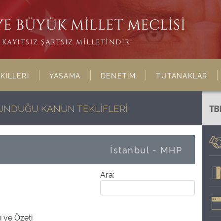
E BÜYÜK MİLLET MECLİSİ
KAYITSIZ ŞARTSIZ MİLLETİNDİR”
KİLLERİ
YASAMA
DENETİM
TUTANAKLAR
LUNDUĞU KANUN TEKLİFLERİ
TB
İstanbul - MHP
Ara:
ı ve Özeti