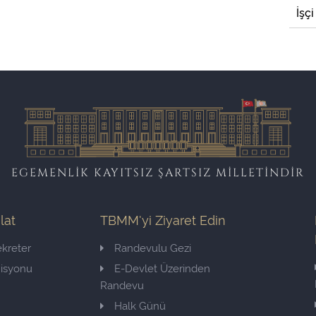
İşçi
EGEMENLİK KAYITSIZ ŞARTSIZ MİLLETİNDİR
ilat
TBMM'yi Ziyaret Edin
kreter
Randevulu Gezi
misyonu
E-Devlet Üzerinden
Randevu
Halk Günü