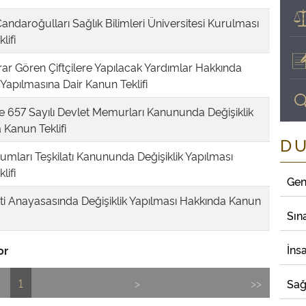
ndaroğulları Sağlık Bilimleri Üniversitesi Kurulması
lifi
rar Gören Çiftçilere Yapılacak Yardımlar Hakkında
Yapılmasına Dair Kanun Teklifi
ve 657 Sayılı Devlet Memurları Kanununda Değişiklik
 Kanun Teklifi
D
mları Teşkilatı Kanununda Değişiklik Yapılması
lifi
Gen
i Anayasasında Değişiklik Yapılması Hakkında Kanun
Sın
İns
or
1
>
>>
Sağ