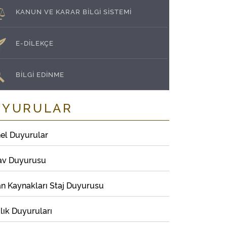
KANUN VE KARAR BİLGİ SİSTEMİ
E-DİLEKÇE
BİLGİ EDİNME
UYURULAR
el Duyurular
av Duyurusu
an Kaynakları Staj Duyurusu
lık Duyuruları