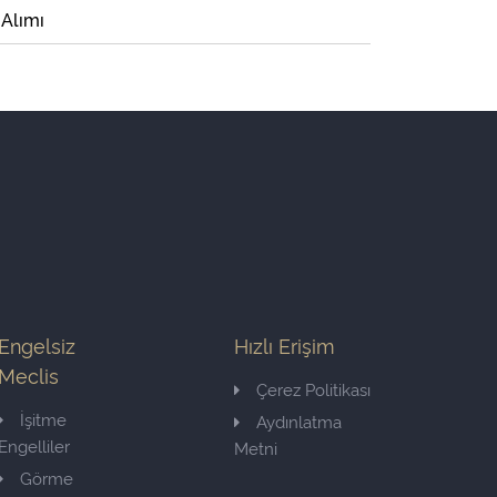
 Alımı
Engelsiz
Hızlı Erişim
Meclis
Çerez Politikası
İşitme
Aydınlatma
Engelliler
Metni
Görme