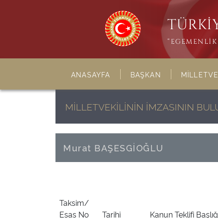
TÜRKİY
“EGEMENLİK 
ANASAYFA
BAŞKAN
MİLLETVE
MİLLETVEKİLİNİN İMZASININ BU
Murat BAŞESGİOĞLU
Taksim/
Esas No
Tarihi
Kanun Teklifi Başlığ