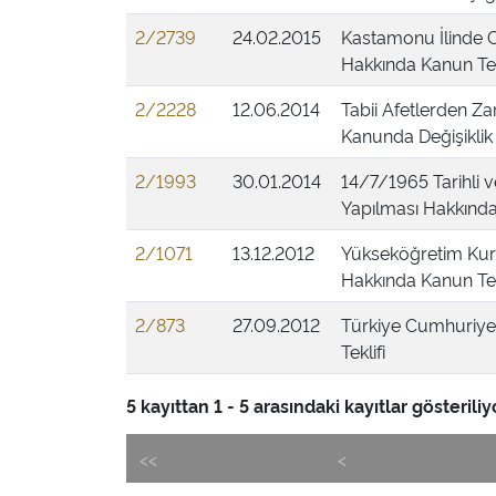
2/2739
24.02.2015
Kastamonu İlinde Ca
Hakkında Kanun Tek
2/2228
12.06.2014
Tabii Afetlerden Za
Kanunda Değişiklik 
2/1993
30.01.2014
14/7/1965 Tarihli 
Yapılması Hakkında
2/1071
13.12.2012
Yükseköğretim Kuru
Hakkında Kanun Tek
2/873
27.09.2012
Türkiye Cumhuriyet
Teklifi
5 kayıttan 1 - 5 arasındaki kayıtlar gösteriliy
<<
<