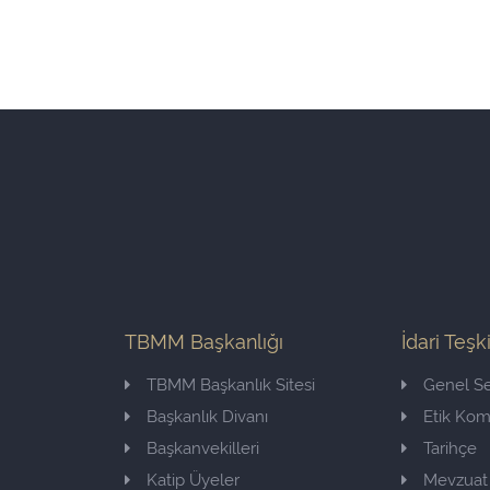
TBMM Başkanlığı
İdari Teşk
TBMM Başkanlık Sitesi
Genel Se
Başkanlık Divanı
Etik Ko
Başkanvekilleri
Tarihçe
Katip Üyeler
Mevzuat