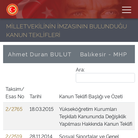
MİLLETVEKİLİNİN İMZASININ BULUNDUĞU
KANUN TEKLİFLERİ
Ahmet Duran BULUT
Balıkesir - MHP
Ara:
Taksim/
Esas No
Tarihi
Kanun Teklifi Başlığı ve Özeti
2/2765
18.03.2015
Yükseköğretim Kurumları
Teşkilatı Kanununda Değişiklik
Yapılması Hakkında Kanun Teklifi
2/2519
28.11.2014
Sosyal Sigortalar ve Genel