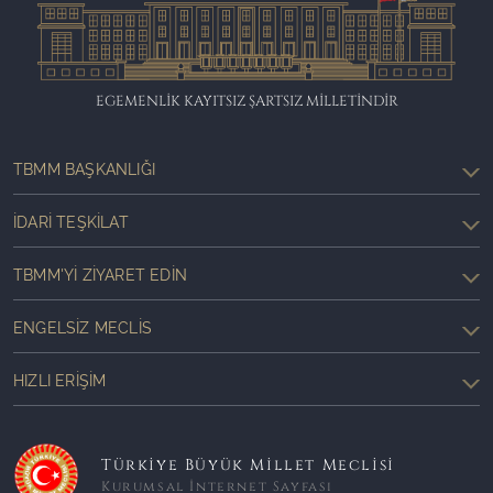
EGEMENLİK KAYITSIZ ŞARTSIZ MİLLETİNDİR
TBMM BAŞKANLIĞI
İDARI TEŞKILAT
TBMM'YI ZIYARET EDIN
ENGELSIZ MECLIS
HIZLI ERIŞIM
Türkiye Büyük Millet Meclisi
Kurumsal İnternet Sayfası